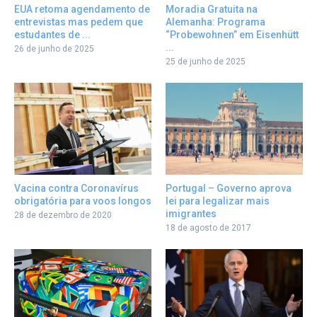
EUA retoma agendamento de
Moradia Gratuita na
entrevistas mas pedem que
Alemanha: Programa
estudantes de ...
“Probewohnen” em Eisenhütt
...
26 de junho de 2025
25 de junho de 2025
Portugal – Governo aprova
Vacina contra Coronavírus
lei para legalizar mais
obrigatória para voos longos
imigrantes
28 de dezembro de 2020
18 de agosto de 2017