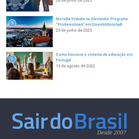
26 de junho de 2025
Moradia Gratuita na Alemanha: Programa
5
“Probewohnen” em Eisenhüttenstadt
25 de junho de 2025
Como funciona o sistema de educação em
6
Portugal
15 de agosto de 2022