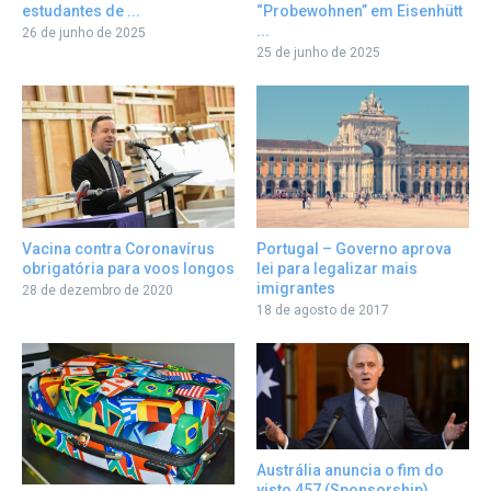
estudantes de ...
“Probewohnen” em Eisenhütt
...
26 de junho de 2025
25 de junho de 2025
Portugal – Governo aprova
Vacina contra Coronavírus
lei para legalizar mais
obrigatória para voos longos
imigrantes
28 de dezembro de 2020
18 de agosto de 2017
Austrália anuncia o fim do
visto 457 (Sponsorship)