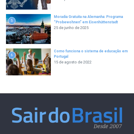
Moradia Gratuita na Alemanha: Programa
5
“Probewohnen” em Eisenhüttenstadt
25 de junho de 2025
Como funciona o sistema de educação em
6
Portugal
15 de agosto de 2022