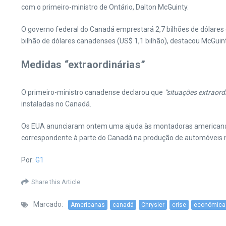
com o primeiro-ministro de Ontário, Dalton McGuinty.
O governo federal do Canadá emprestará 2,7 bilhões de dólares c
bilhão de dólares canadenses (US$ 1,1 bilhão), destacou McGuint
Medidas “extraordinárias”
O primeiro-ministro canadense declarou que
“situações extraord
instaladas no Canadá.
Os EUA anunciaram ontem uma ajuda às montadoras americanas d
correspondente à parte do Canadá na produção de automóveis 
Por:
G1
Share this Article
Marcado:
Americanas
canadá
Chrysler
crise
econômica