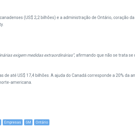
anadenses (US$ 2,2 bilhões) e a administração de Ontário, coração da in
y.
inárias exigem medidas extraordinárias”
, afirmando que não se trata 
e até US$ 17,4 bilhões. A ajuda do Canadá corresponde a 20% da anu
norte-americana.
Empresas
GM
Ontário