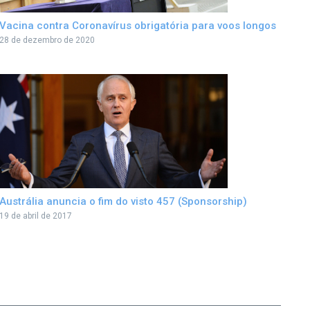
Vacina contra Coronavírus obrigatória para voos longos
28 de dezembro de 2020
Austrália anuncia o fim do visto 457 (Sponsorship)
19 de abril de 2017