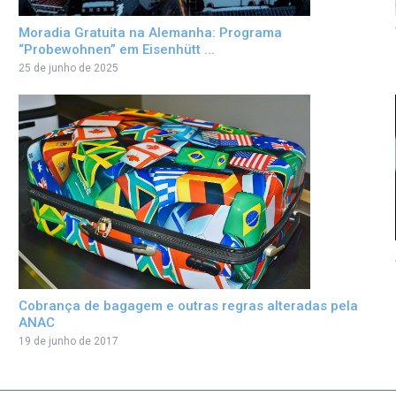
Moradia Gratuita na Alemanha: Programa
“Probewohnen” em Eisenhütt ...
25 de junho de 2025
Cobrança de bagagem e outras regras alteradas pela
ANAC
19 de junho de 2017