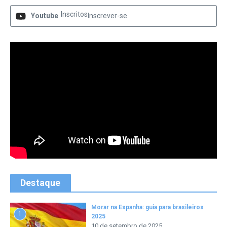
Inscritos
Youtube
Inscrever-se
Destaque
Morar na Espanha: guia para brasileiros
1
2025
10 de setembro de 2025