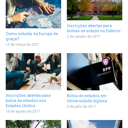
Inscrições abertas para
bolsas de estudo no Exterior
Como estudar na Europa de
2 de outubro de 2017
graça?
12 de março de 2021
Inscrições abertas para
Bolsa de estudos em
bolsa de estudos nos
Universidade inglesa
Estados Unidos
6 de julho de 2017
10 de agosto de 2017