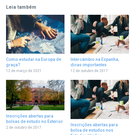
Leia também
Como estudar na Europa de
Intercâmbio na Espanha,
graça?
dicas importantes
12 de março de 2021
12 de outubro de 2017
Inscrições abertas para
bolsas de estudo no Exterior
Inscrições abertas para
2 de outubro de 2017
bolsa de estudos nos