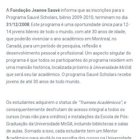
A
Fundação Jeanne Sauvé
informa que as inscrições para o
Programa Sauvé Scholars, biênio 2009-2010, terminam no dia
31/12/2008
. Este programa é uma oportunidade única para 12-
14 jovens líderes de todo o mundo, com até 30 anos de idade,
que poderão vivenciar o ano acadêmico em Montreal, no
Canadá, para um período de pesquisa, reflexão e
desenvolvimento pessoal e profissional. Um aspecto singular do
programa é que todos os participantes do programa residem em
uma mansão histórica, localizada próximo à
Universidade McGill
,
que será seu lar acadêmico. O programa Sauvé Scholars recebe
jovens de até 30 anos de todo mundo.
Os estudantes adquirem o status de
“Trainees Acadêmicos”
, e
consequentemente desfrutam de acesso integral a todos os
cursos (mas não para créditos) e instalações da Escola de Pós-
Graduação da Universidade McGill, incluindo bibliotecas e salas
de aulas. Somado a isso, cada estudante tem um Mentor
Acadêmico para ajudá-lo na escolha dos cursos na Universidade