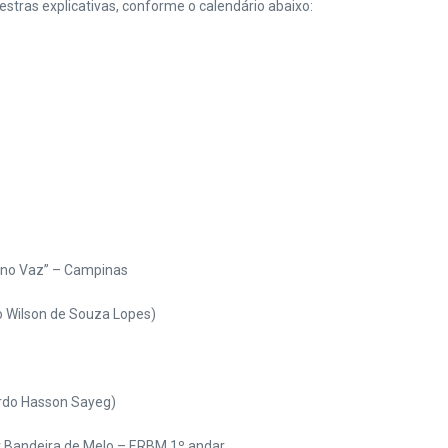
estras explicativas, conforme o calendário abaixo:
rino Vaz” – Campinas
 Wilson de Souza Lopes)
ardo Hasson Sayeg)
or Bandeira de Melo – ERBM 1º andar