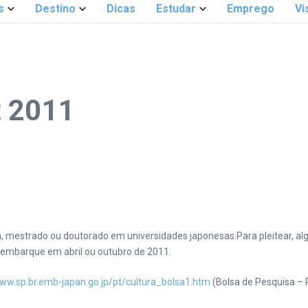
s
Destino
Dicas
Estudar
Emprego
Vi
t 2011
sa, mestrado ou doutorado em universidades japonesas.
Para pleitear, al
e embarque em abril ou outubro de 2011.
ww.sp.br.emb-japan.go.jp/pt/cultura_bolsa1.htm
(Bolsa de Pesquisa – 