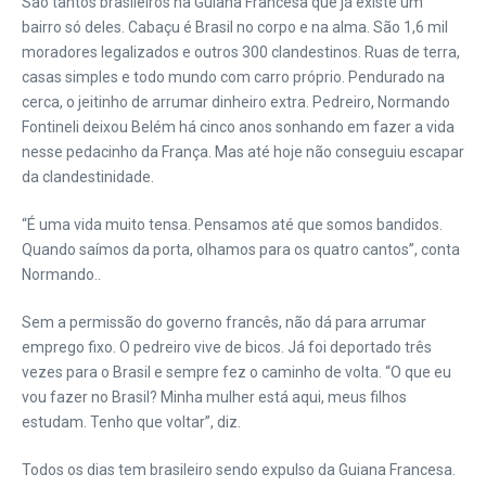
São tantos brasileiros na Guiana Francesa que já existe um
bairro só deles. Cabaçu é Brasil no corpo e na alma. São 1,6 mil
moradores legalizados e outros 300 clandestinos. Ruas de terra,
casas simples e todo mundo com carro próprio. Pendurado na
cerca, o jeitinho de arrumar dinheiro extra. Pedreiro, Normando
Fontineli deixou Belém há cinco anos sonhando em fazer a vida
nesse pedacinho da França. Mas até hoje não conseguiu escapar
da clandestinidade.
“É uma vida muito tensa. Pensamos até que somos bandidos.
Quando saímos da porta, olhamos para os quatro cantos”, conta
Normando..
Sem a permissão do governo francês, não dá para arrumar
emprego fixo. O pedreiro vive de bicos. Já foi deportado três
vezes para o Brasil e sempre fez o caminho de volta. “O que eu
vou fazer no Brasil? Minha mulher está aqui, meus filhos
estudam. Tenho que voltar”, diz.
Todos os dias tem brasileiro sendo expulso da Guiana Francesa.