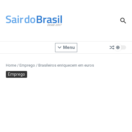
Ir para o conteúdo
Menu
Home
/
Emprego
/
Brasileiros enriquecem em euros
Emprego