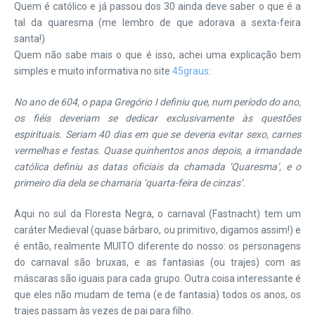
Quem é católico e já passou dos 30 ainda deve saber o que é a
tal da quaresma (me lembro de que adorava a sexta-feira
santa!)
Quem não sabe mais o que é isso, achei uma explicação bem
simples e muito informativa no site
45graus
:
No ano de 604, o papa Gregório I definiu que, num período do ano,
os fiéis deveriam se dedicar exclusivamente às questões
espirituais. Seriam 40 dias em que se deveria evitar sexo, carnes
vermelhas e festas. Quase quinhentos anos depois, a irmandade
católica definiu as datas oficiais da chamada ‘Quaresma’, e o
primeiro dia dela se chamaria ‘quarta-feira de cinzas’.
Aqui no sul da Floresta Negra, o carnaval (Fastnacht) tem um
caráter Medieval (quase bárbaro, ou primitivo, digamos assim!) e
é então, realmente MUITO diferente do nosso: os personagens
do carnaval são bruxas, e as fantasias (ou trajes) com as
máscaras são iguais para cada grupo. Outra coisa interessante é
que eles não mudam de tema (e de fantasia) todos os anos, os
trajes passam às vezes de pai para filho.