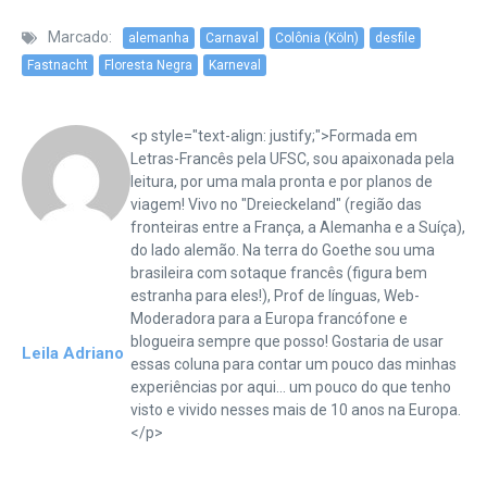
Marcado:
alemanha
Carnaval
Colônia (Köln)
desfile
Fastnacht
Floresta Negra
Karneval
<p style="text-align: justify;">Formada em
Letras-Francês pela UFSC, sou apaixonada pela
leitura, por uma mala pronta e por planos de
viagem! Vivo no "Dreieckeland" (região das
fronteiras entre a França, a Alemanha e a Suíça),
do lado alemão. Na terra do Goethe sou uma
brasileira com sotaque francês (figura bem
estranha para eles!), Prof de línguas, Web-
Moderadora para a Europa francófone e
blogueira sempre que posso! Gostaria de usar
Leila Adriano
essas coluna para contar um pouco das minhas
experiências por aqui... um pouco do que tenho
visto e vivido nesses mais de 10 anos na Europa.
</p>