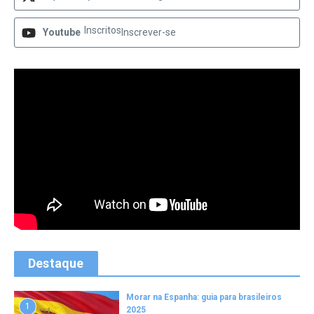
Inscritos
Youtube
Inscrever-se
Destaque
Morar na Espanha: guia para brasileiros
1
2025