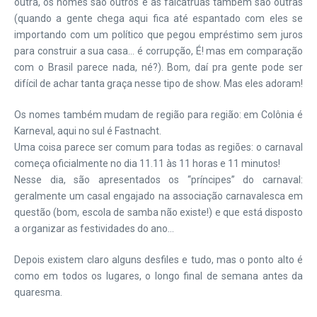
outra, os nomes são outros e as falcatruas também são outras
(quando a gente chega aqui fica até espantado com eles se
importando com um político que pegou empréstimo sem juros
para construir a sua casa… é corrupção, É! mas em comparação
com o Brasil parece nada, né?). Bom, daí pra gente pode ser
difícil de achar tanta graça nesse tipo de show. Mas eles adoram!
Os nomes também mudam de região para região: em Colônia é
Karneval, aqui no sul é Fastnacht.
Uma coisa parece ser comum para todas as regiões: o carnaval
começa oficialmente no dia 11.11 às 11 horas e 11 minutos!
Nesse dia, são apresentados os “príncipes” do carnaval:
geralmente um casal engajado na associação carnavalesca em
questão (bom, escola de samba não existe!) e que está disposto
a organizar as festividades do ano…
Depois existem claro alguns desfiles e tudo, mas o ponto alto é
como em todos os lugares, o longo final de semana antes da
quaresma.