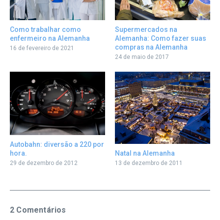
Como trabalhar como
Supermercados na
enfermeiro na Alemanha
Alemanha: Como fazer suas
compras na Alemanha
16 de fevereiro de 2021
24 de maio de 2017
Autobahn: diversão a 220 por
hora.
Natal na Alemanha
29 de dezembro de 2012
13 de dezembro de 2011
2 Comentários