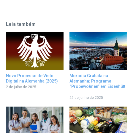
Leia também
Novo Processo de Visto
Moradia Gratuita na
Digital na Alemanha (2025)
Alemanha: Programa
“Probewohnen” em Eisenhütt
2 de julho de 2025
...
25 de junho de 2025