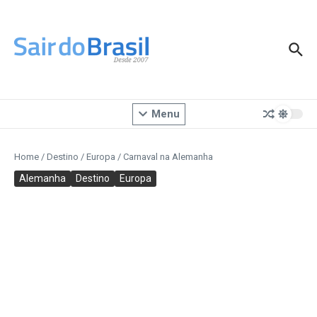
Ir para o conteúdo
Menu
Home
/
Destino
/
Europa
/
Carnaval na Alemanha
Alemanha
Destino
Europa