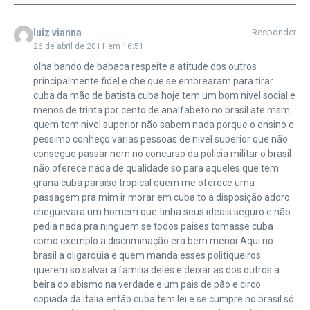
luiz vianna
Responder
26 de abril de 2011 em 16:51
olha bando de babaca respeite a atitude dos outros
principalmente fidel e che que se embrearam para tirar
cuba da mão de batista cuba hoje tem um bom nivel social e
menos de trinta por cento de analfabeto no brasil ate msm
quem tem nivel superior não sabem nada porque o ensino e
pessimo conheço varias pessoas de nivel superior que não
consegue passar nem no concurso da policia militar o brasil
não oferece nada de qualidade so para aqueles que tem
grana cuba paraiso tropical quem me oferece uma
passagem pra mim ir morar em cuba to a disposição adoro
cheguevara um homem que tinha seus ideais seguro e não
pedia nada pra ninguem se todos paises tomasse cuba
como exemplo a discriminação era bem menor.Aqui no
brasil a oligarquia e quem manda esses politiqueiros
querem so salvar a familia deles e deixar as dos outros a
beira do abismo na verdade e um pais de pão e circo
copiada da italia então cuba tem lei e se cumpre no brasil só