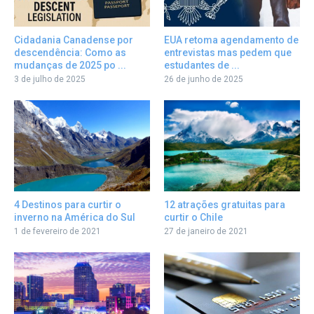
Cidadania Canadense por
EUA retoma agendamento de
descendência: Como as
entrevistas mas pedem que
mudanças de 2025 po ...
estudantes de ...
3 de julho de 2025
26 de junho de 2025
12 atrações gratuitas para
4 Destinos para curtir o
curtir o Chile
inverno na América do Sul
27 de janeiro de 2021
1 de fevereiro de 2021