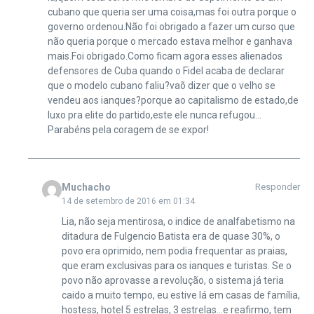
cubano que queria ser uma coisa,mas foi outra porque o
governo ordenou.Não foi obrigado a fazer um curso que
não queria porque o mercado estava melhor e ganhava
mais.Foi obrigado.Como ficam agora esses alienados
defensores de Cuba quando o Fidel acaba de declarar
que o modelo cubano faliu?vaõ dizer que o velho se
vendeu aos ianques?porque ao capitalismo de estado,de
luxo pra elite do partido,este ele nunca refugou…
Parabéns pela coragem de se expor!
Muchacho
Responder
14 de setembro de 2016 em 01:34
Lia, não seja mentirosa, o indice de analfabetismo na
ditadura de Fulgencio Batista era de quase 30%, o
povo era oprimido, nem podia frequentar as praias,
que eram exclusivas para os ianques e turistas. Se o
povo não aprovasse a revolução, o sistema já teria
caido a muito tempo, eu estive lá em casas de família,
hostess, hotel 5 estrelas, 3 estrelas…e reafirmo, tem