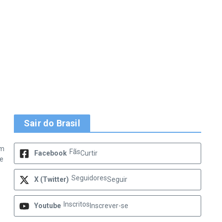
Sair do Brasil
em
Fãs
Facebook
Curtir
se
Seguidores
X (Twitter)
Seguir
Inscritos
Youtube
Inscrever-se