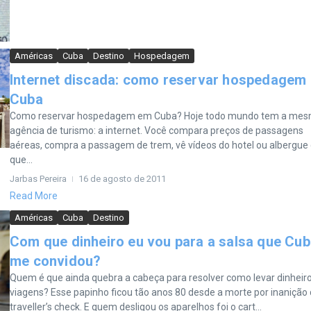
Américas
Cuba
Destino
Hospedagem
Internet discada: como reservar hospedagem
Cuba
Como reservar hospedagem em Cuba? Hoje todo mundo tem a me
agência de turismo: a internet. Você compara preços de passagens
aéreas, compra a passagem de trem, vê vídeos do hotel ou albergue
que...
Jarbas Pereira
16 de agosto de 2011
Read More
Américas
Cuba
Destino
Com que dinheiro eu vou para a salsa que Cu
me convidou?
Quem é que ainda quebra a cabeça para resolver como levar dinheir
viagens? Esse papinho ficou tão anos 80 desde a morte por inanição
traveller’s check. E quem desligou os aparelhos foi o cart...