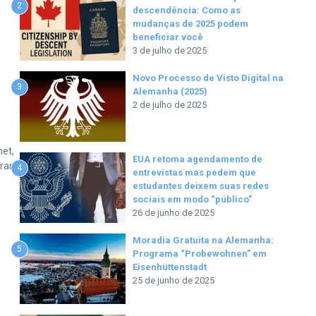
2
descendência: Como as
mudanças de 2025 podem
beneficiar você
3 de julho de 2025
Novo Processo de Visto Digital na
3
Alemanha (2025)
2 de julho de 2025
net,
EUA retoma agendamento de
eram
4
entrevistas mas pedem que
estudantes deixem suas redes
sociais em modo “público”
26 de junho de 2025
Moradia Gratuita na Alemanha:
5
Programa “Probewohnen” em
Eisenhüttenstadt
25 de junho de 2025