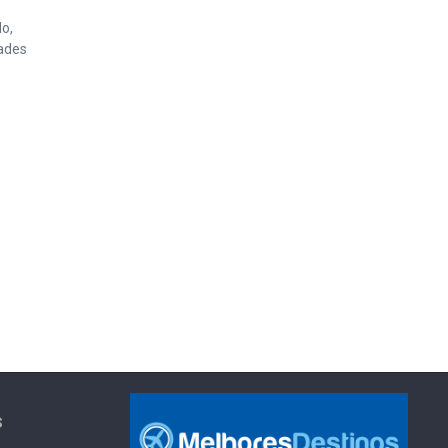
o,
dades
s