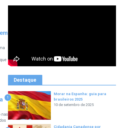
 em
sma
 que
Destaque
Morar na Espanha: guia para
1
ba
brasileiros 2025
10 de setembro de 2025
o nas
 dos
Cidadania Canadense por