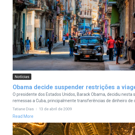
Notícias
Obama decide suspender restrições a viag
O presidente dos Estados Unidos, Barack Obama, decidiu nesta s
remessas a Cuba, principalmente transferências de dinheiro de c
Tatiane Dias
13 de abril de 2009
Read More