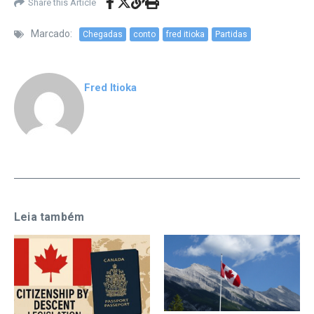
Share this Article
Marcado:
Chegadas
conto
fred itioka
Partidas
Fred Itioka
Leia também