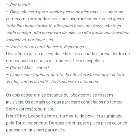
–
Por favor?
–
Olhe, não sei o que o senhor pensa de mim mas….
– lágrimas
começam a brotar de seus olhos avermelhados –
eu só quero
trabalhar honestamente, não quero nada, por favor, não faça
nada comigo…não pense isto de mim…eu não aquilo que o senhor
imaginava, por favor… eu…
–
Você está no caminho certo, Esperança.
Um silêncio parou o elevador. Ela se viu acuada e presa dentro de
um minúsculo espaço de madeira, ferro e espelhos.
–
Como? Mas….como?
–
Limpe suas lágrimas, garota. Senão elas vão congelar lá fora.
Venha, vamos ao café. Você merece e eu também.
Os dois desceram as escadas do lobby como se fossem
invisíveis. Os demais colegas pareciam congelados no tempo.
Sem expressão, sem cor.
Front Street, coberta com uma manta de neve, era iluminada
pela Torre imponente. De suas antenas, um pisca pisca colorido
parecia emitir sinais para o céu.