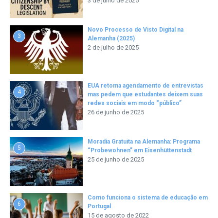
3 de julho de 2025
Novo Processo de Visto Digital na
3
Alemanha (2025)
2 de julho de 2025
EUA retoma agendamento de entrevistas
4
mas pedem que estudantes deixem suas
redes sociais em modo “público”
26 de junho de 2025
Moradia Gratuita na Alemanha: Programa
5
“Probewohnen” em Eisenhüttenstadt
25 de junho de 2025
Como funciona o sistema de educação em
6
Portugal
15 de agosto de 2022