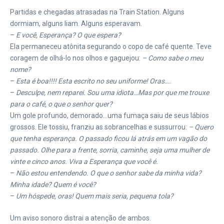
Partidas e chegadas atrasadas na Train Station. Alguns
dormiam, alguns liam. Alguns esperavam.
–
E você, Esperança? O que espera?
Ela permaneceu atônita segurando o copo de café quente. Teve
coragem de olhá-lo nos olhos e gaguejou:
– Como sabe o meu
nome?
–
Esta é boa!!!! Esta escrito no seu uniforme! Oras….
–
Desculpe, nem reparei. Sou uma idiota…Mas por que me trouxe
para o café, o que o senhor quer?
Um gole profundo, demorado…uma fumaça saiu de seus lábios
grossos. Ele tossiu, franziu as sobrancelhas e sussurrou:
– Quero
que tenha esperança. O passado ficou lá atrás em um vagão do
passado. Olhe para a frente, sorria, caminhe, seja uma mulher de
vinte e cinco anos. Viva a Esperança que você é.
–
Não estou entendendo. O que o senhor sabe da minha vida?
Minha idade? Quem é você?
–
Um hóspede, oras! Quem mais seria, pequena tola?
Um aviso sonoro distrai a atenção de ambos.