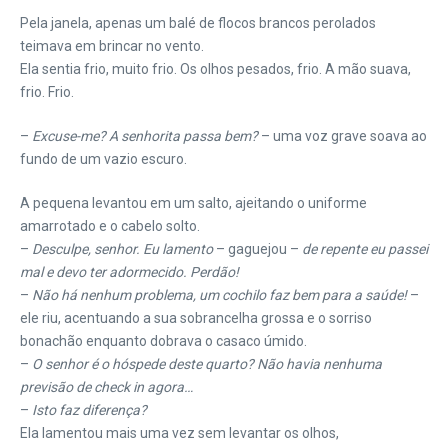
Pela janela, apenas um balé de flocos brancos perolados
teimava em brincar no vento.
Ela sentia frio, muito frio. Os olhos pesados, frio. A mão suava,
frio. Frio.
–
Excuse-me? A senhorita passa bem?
– uma voz grave soava ao
fundo de um vazio escuro.
A pequena levantou em um salto, ajeitando o uniforme
amarrotado e o cabelo solto.
–
Desculpe, senhor. Eu lamento
– gaguejou –
de repente eu passei
mal e devo ter adormecido. Perdão!
–
Não há nenhum problema, um cochilo faz bem para a saúde!
–
ele riu, acentuando a sua sobrancelha grossa e o sorriso
bonachão enquanto dobrava o casaco úmido.
–
O senhor é o hóspede deste quarto? Não havia nenhuma
previsão de check in agora…
–
Isto faz diferença?
Ela lamentou mais uma vez sem levantar os olhos,