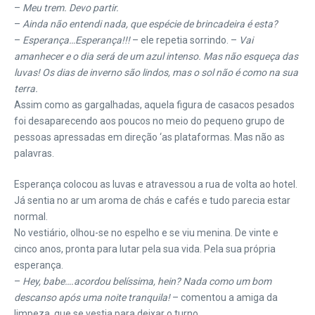
–
Meu trem. Devo partir.
–
Ainda não entendi nada, que espécie de brincadeira é esta?
–
Esperança…Esperança!!!
– ele repetia sorrindo. –
Vai
amanhecer e o dia será de um azul intenso. Mas não esqueça das
luvas! Os dias de inverno são lindos, mas o sol não é como na sua
terra.
Assim como as gargalhadas, aquela figura de casacos pesados
foi desaparecendo aos poucos no meio do pequeno grupo de
pessoas apressadas em direção ‘as plataformas. Mas não as
palavras.
Esperança colocou as luvas e atravessou a rua de volta ao hotel.
Já sentia no ar um aroma de chás e cafés e tudo parecia estar
normal.
No vestiário, olhou-se no espelho e se viu menina. De vinte e
cinco anos, pronta para lutar pela sua vida. Pela sua própria
esperança.
–
Hey, babe….acordou belíssima, hein? Nada como um bom
descanso após uma noite tranquila!
– comentou a amiga da
limpeza, que se vestia para deixar o turno.