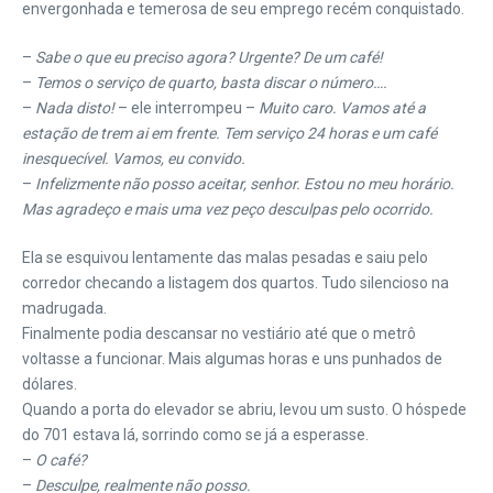
envergonhada e temerosa de seu emprego recém conquistado.
–
Sabe o que eu preciso agora? Urgente? De um café!
–
Temos o serviço de quarto, basta discar o número….
–
Nada disto!
– ele interrompeu –
Muito caro. Vamos até a
estação de trem ai em frente. Tem serviço 24 horas e um café
inesquecível. Vamos, eu convido.
–
Infelizmente não posso aceitar, senhor. Estou no meu horário.
Mas agradeço e mais uma vez peço desculpas pelo ocorrido.
Ela se esquivou lentamente das malas pesadas e saiu pelo
corredor checando a listagem dos quartos. Tudo silencioso na
madrugada.
Finalmente podia descansar no vestiário até que o metrô
voltasse a funcionar. Mais algumas horas e uns punhados de
dólares.
Quando a porta do elevador se abriu, levou um susto. O hóspede
do 701 estava lá, sorrindo como se já a esperasse.
–
O café?
–
Desculpe, realmente não posso.