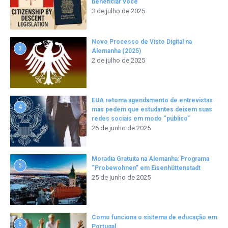
beneficiar você
3 de julho de 2025
Novo Processo de Visto Digital na
3
Alemanha (2025)
2 de julho de 2025
EUA retoma agendamento de entrevistas
4
mas pedem que estudantes deixem suas
redes sociais em modo “público”
26 de junho de 2025
Moradia Gratuita na Alemanha: Programa
5
“Probewohnen” em Eisenhüttenstadt
25 de junho de 2025
Como funciona o sistema de educação em
6
Portugal