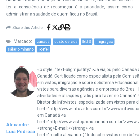
ter a consciência de recomeçar é a prioridade, assim como
administrar a saudade de quem ficou no Brasil.
Share this Article
Marcado:
canadá
custo de vida
IELTS
imigração
sálario mínimo
Toefel
<p style="text-align: justify;">Já viajou pelo Canad
Canadá. Certificado como especialista pela Comiss
em vistos, imigração e sobre o Sistema Educacional
vistos para diversas agências e empresas do Brasil. 
atividades e atrações grátis para fazer no Canadá"
Diretor da Infovistos, especializada em vistos para 
href="http://www.infovistos.com.br">www.infovisto
em Canadá <a
href="http://www.vistoparaocanada.com.br">www.
Alexandre
<strong>E-mail:</strong> <a
Luis Pedrosa
href="mailto:alexandre@tudosobrevistos.com.br">