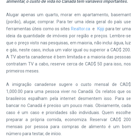
alimentar, o custo de vida no Canadá tem variáveis importantes.
Alugar apenas um quarto, morar em apartamento, basemant
(porão), alugar, comprar. Para ter uma ideia geral do país use
ferramentas úteis como os sites
Realtor.ca
e
Kijiji
para ter uma
ideia da quantidade de imóveis por região e preços. Lembre-se
que o preço visto nas pesquisas, em maioria, não inclui água, luz
e gás, neste caso, inclua um valor igual ou superior a CAD$ 200.
A TV aberta canadense é bem limitada e a maioria das pessoas
contratam TV a cabo, reserve cerca de CAD$ 50 para isso, nos
primeiros meses.
A imigração canadense sugere o custo mensal de CAD$
1,000.00 para uma pessoa viver no Canadá. Os relatos que os
brasileiros espalham pela internet desmentem isso. Para se
bancar no Canadá é preciso um pouco mais. Obviamente, cada
caso é um caso e prioridades são individuais. Quem escolhe
preparar a própria comida, economiza. Reservar CAD$ 200
mensais por pessoa para compras de alimento é um bom
número para testar, de início.