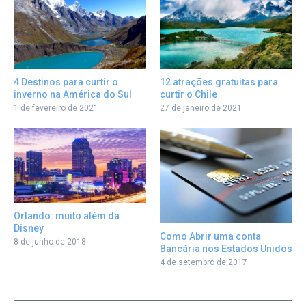
12 atrações gratuitas para
4 Destinos para curtir o
curtir o Chile
inverno na América do Sul
27 de janeiro de 2021
1 de fevereiro de 2021
Orlando: muito além da
Disney
Como Abrir uma conta
8 de junho de 2018
Bancária nos Estados Unidos
4 de setembro de 2017