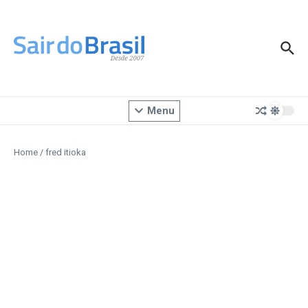
Ir para o conteúdo
Menu
Home
/
fred itioka