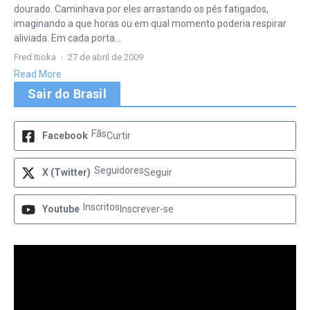
dourado. Caminhava por eles arrastando os pés fatigados,
imaginando a que horas ou em qual momento poderia respirar
aliviada. Em cada porta...
Fred Itioka
27 de abril de 2009
Read More
Sair do Brasil
Fãs
Facebook
Curtir
Seguidores
X (Twitter)
Seguir
Inscritos
Youtube
Inscrever-se