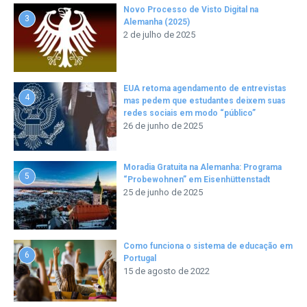
Novo Processo de Visto Digital na
3
Alemanha (2025)
2 de julho de 2025
EUA retoma agendamento de entrevistas
4
mas pedem que estudantes deixem suas
redes sociais em modo “público”
26 de junho de 2025
Moradia Gratuita na Alemanha: Programa
5
“Probewohnen” em Eisenhüttenstadt
25 de junho de 2025
Como funciona o sistema de educação em
6
Portugal
15 de agosto de 2022