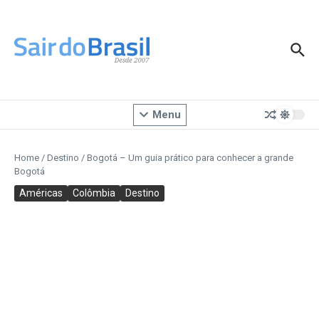
Ir para o conteúdo
Menu
Home
/
Destino
/
Bogotá – Um guia prático para conhecer a grande
Bogotá
Américas
Colômbia
Destino