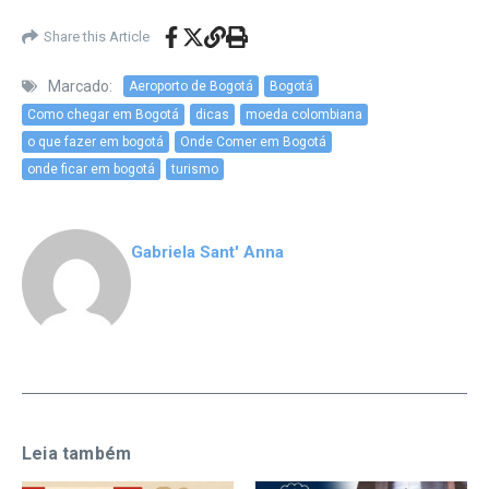
Share this Article
Marcado:
Aeroporto de Bogotá
Bogotá
Como chegar em Bogotá
dicas
moeda colombiana
o que fazer em bogotá
Onde Comer em Bogotá
onde ficar em bogotá
turismo
Gabriela Sant' Anna
Leia também