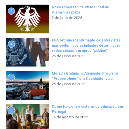
Novo Processo de Visto Digital na
3
Alemanha (2025)
2 de julho de 2025
EUA retoma agendamento de entrevistas
4
mas pedem que estudantes deixem suas
redes sociais em modo “público”
26 de junho de 2025
Moradia Gratuita na Alemanha: Programa
5
“Probewohnen” em Eisenhüttenstadt
25 de junho de 2025
Como funciona o sistema de educação em
6
Portugal
15 de agosto de 2022