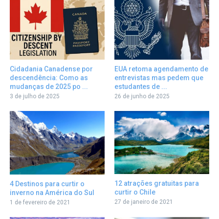
Cidadania Canadense por
EUA retoma agendamento de
descendência: Como as
entrevistas mas pedem que
mudanças de 2025 po ...
estudantes de ...
3 de julho de 2025
26 de junho de 2025
12 atrações gratuitas para
4 Destinos para curtir o
curtir o Chile
inverno na América do Sul
27 de janeiro de 2021
1 de fevereiro de 2021