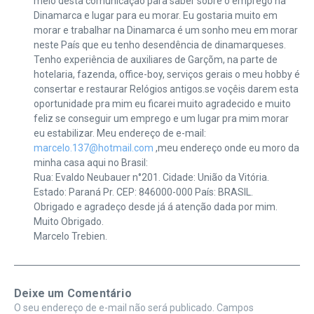
meio desta comunicação para saber sobre o emprego na
Dinamarca e lugar para eu morar. Eu gostaria muito em
morar e trabalhar na Dinamarca é um sonho meu em morar
neste País que eu tenho desendência de dinamarqueses.
Tenho experiência de auxiliares de Garçõm, na parte de
hotelaria, fazenda, office-boy, serviços gerais o meu hobby é
consertar e restaurar Relógios antigos.se voçêis darem esta
oportunidade pra mim eu ficarei muito agradecido e muito
feliz se conseguir um emprego e um lugar pra mim morar
eu estabilizar. Meu endereço de e-mail:
marcelo.137@hotmail.com
,meu endereço onde eu moro da
minha casa aqui no Brasil:
Rua: Evaldo Neubauer n°201. Cidade: União da Vitória.
Estado: Paraná Pr. CEP: 846000-000 País: BRASIL.
Obrigado e agradeço desde já á atenção dada por mim.
Muito Obrigado.
Marcelo Trebien.
Deixe um Comentário
O seu endereço de e-mail não será publicado.
Campos