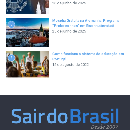
26 de junho de 2025
Moradia Gratuita na Alemanha: Programa
5
“Probewohnen” em Eisenhüttenstadt
25 de junho de 2025
Como funciona o sistema de educação em
6
Portugal
15 de agosto de 2022