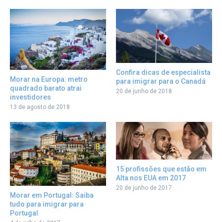
Confira dicas de especialista
Morar na Europa: metro
para imigrar para o Canadá
quadrado barato atrai
20 de junho de 2018
investidores
13 de agosto de 2018
15 profissões que estão em
Alta nos EUA em 2017
20 de junho de 2017
Morar em Portugal: Saiba
tudo para imigrar para
Portugal