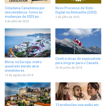
Cidadania Canadense por
Novo Processo de Visto
descendência: Como as
Digital na Alemanha (2025)
mudanças de 2025 po ...
2 de julho de 2025
3 de julho de 2025
Confira dicas de especialista
Morar na Europa: metro
para imigrar para o Canadá
quadrado barato atrai
20 de junho de 2018
investidores
13 de agosto de 2018
15 profissões que estão em