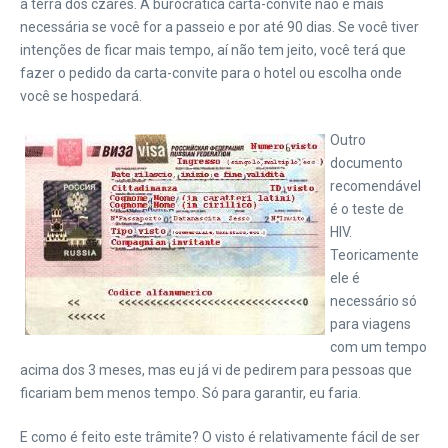
a terra dos czares. A burocrática carta-convite não é mais
necessária se você for a passeio e por até 90 dias. Se você tiver
intenções de ficar mais tempo, aí não tem jeito, você terá que
fazer o pedido da carta-convite para o hotel ou escolha onde
você se hospedará.
Outro
documento
recomendável
é o teste de
HIV.
Teoricamente
ele é
necessário só
para viagens
com um tempo
acima dos 3 meses, mas eu já vi de pedirem para pessoas que
ficariam bem menos tempo. Só para garantir, eu faria.
E como é feito este trâmite? O visto é relativamente fácil de ser