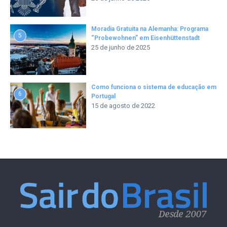
Moradia Gratuita na Alemanha: Programa
5
“Probewohnen” em Eisenhüttenstadt
25 de junho de 2025
Como funciona o sistema de educação em
6
Portugal
15 de agosto de 2022