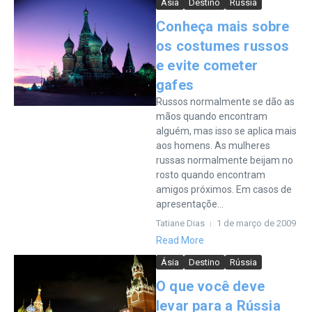
Ásia
Destino
Rússia
Conheça mais sobre
os costumes russos
e evite cometer
gafes
Russos normalmente se dão as
mãos quando encontram
alguém, mas isso se aplica mais
aos homens. As mulheres
russas normalmente beijam no
rosto quando encontram
amigos próximos. Em casos de
apresentaçõe...
Tatiane Dias
1 de março de 2009
Read More
Ásia
Destino
Rússia
O que você deve
levar para a Rússia