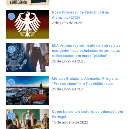
Novo Processo de Visto Digital na
3
Alemanha (2025)
2 de julho de 2025
EUA retoma agendamento de entrevistas
4
mas pedem que estudantes deixem suas
redes sociais em modo “público”
26 de junho de 2025
Moradia Gratuita na Alemanha: Programa
5
“Probewohnen” em Eisenhüttenstadt
25 de junho de 2025
Como funciona o sistema de educação em
6
Portugal
15 de agosto de 2022