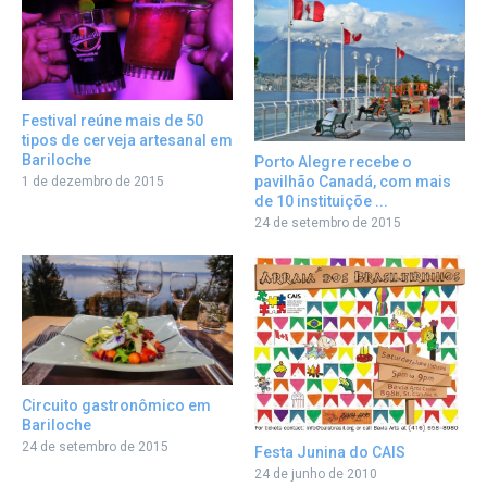
Festival reúne mais de 50
tipos de cerveja artesanal em
Bariloche
Porto Alegre recebe o
pavilhão Canadá, com mais
1 de dezembro de 2015
de 10 instituiçõe ...
24 de setembro de 2015
Circuito gastronômico em
Bariloche
24 de setembro de 2015
Festa Junina do CAIS
24 de junho de 2010