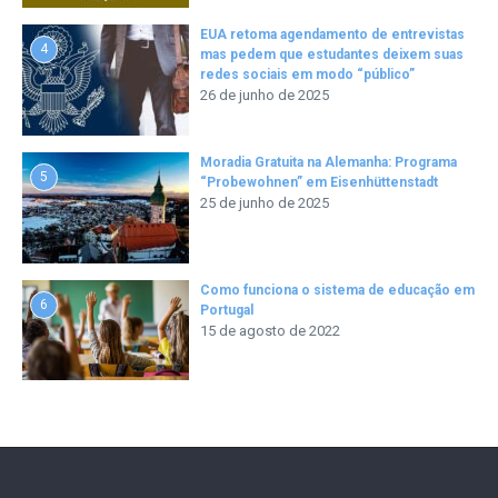
EUA retoma agendamento de entrevistas
4
mas pedem que estudantes deixem suas
redes sociais em modo “público”
26 de junho de 2025
Moradia Gratuita na Alemanha: Programa
5
“Probewohnen” em Eisenhüttenstadt
25 de junho de 2025
Como funciona o sistema de educação em
6
Portugal
15 de agosto de 2022