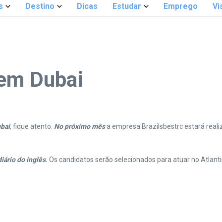
s
Destino
Dicas
Estudar
Emprego
Vi
 em Dubai
bai
, fique atento.
No próximo mês
a empresa Brazilsbestrc estará real
ário do inglês
.
Os candidatos serão selecionados para atuar no Atlant