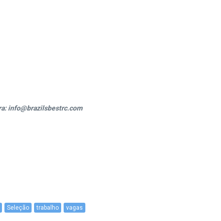
ra: info@brazilsbestrc.com
Seleção
trabalho
vagas