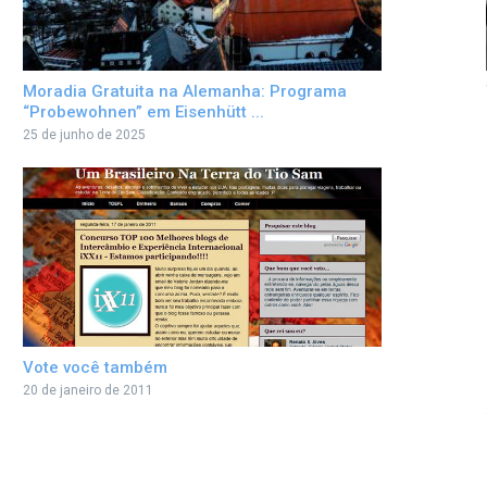
Moradia Gratuita na Alemanha: Programa
“Probewohnen” em Eisenhütt ...
25 de junho de 2025
Vote você também
20 de janeiro de 2011