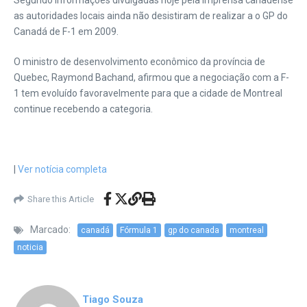
Segundo informações divulgadas hoje pela imprensa canadense
as autoridades locais ainda não desistiram de realizar a o GP do
Canadá de F-1 em 2009.
O ministro de desenvolvimento econômico da província de
Quebec, Raymond Bachand, afirmou que a negociação com a F-
1 tem evoluído favoravelmente para que a cidade de Montreal
continue recebendo a categoria.
|
|
Ver notícia completa
Share this Article
Marcado:
canadá
Fórmula 1
gp do canada
montreal
noticia
Tiago Souza