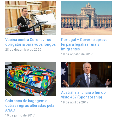
Portugal – Governo aprova
Vacina contra Coronavírus
lei para legalizar mais
obrigatória para voos longos
imigrantes
28 de dezembro de 2020
18 de agosto de 2017
Austrália anuncia o fim do
visto 457 (Sponsorship)
Cobrança de bagagem e
19 de abril de 2017
outras regras alteradas pela
ANAC
19 de junho de 2017