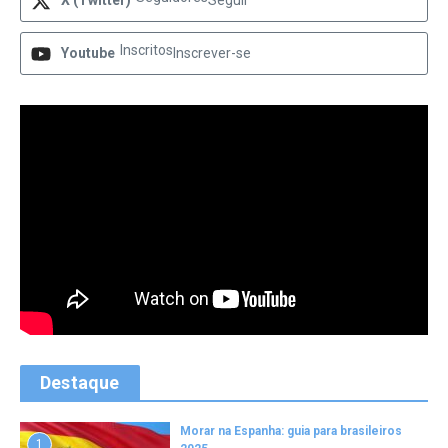
X (Twitter)
Seguir
Inscritos
Youtube
Inscrever-se
Destaque
Morar na Espanha: guia para brasileiros
1