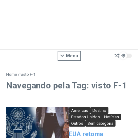
Menu
Home
/
visto F-1
Navegando pela Tag: visto F-1
Américas
Destino
Estados Unidos
Notícias
Outros
Sem categoria
EUA retoma