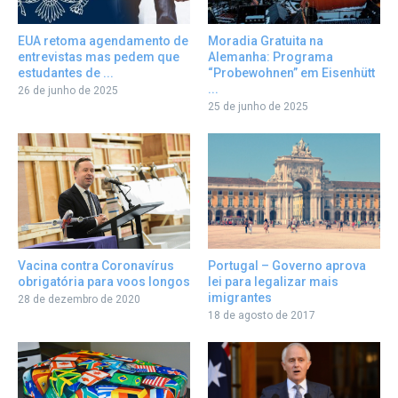
EUA retoma agendamento de
Moradia Gratuita na
entrevistas mas pedem que
Alemanha: Programa
estudantes de ...
“Probewohnen” em Eisenhütt
...
26 de junho de 2025
25 de junho de 2025
Portugal – Governo aprova
Vacina contra Coronavírus
lei para legalizar mais
obrigatória para voos longos
imigrantes
28 de dezembro de 2020
18 de agosto de 2017