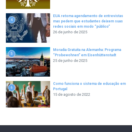
EUA retoma agendamento de entrevistas
4
mas pedem que estudantes deixem suas
redes sociais em modo “público”
26 de junho de 2025
Moradia Gratuita na Alemanha: Programa
5
“Probewohnen” em Eisenhüttenstadt
25 de junho de 2025
Como funciona o sistema de educação em
6
Portugal
15 de agosto de 2022