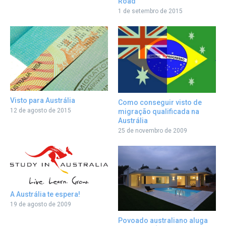
Road
1 de setembro de 2015
Visto para Austrália
Como conseguir visto de
12 de agosto de 2015
migração qualificada na
Austrália
25 de novembro de 2009
A Austrália te espera!
19 de agosto de 2009
Povoado australiano aluga