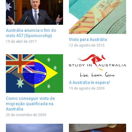
Austrália anuncia o fim do
visto 457 (Sponsorship)
Visto para Austrália
19 de abril de 2017
12 de agosto de 2015
A Austrália te espera!
19 de agosto de 2009
Como conseguir visto de
migração qualificada na
Austrália
25 de novembro de 2009