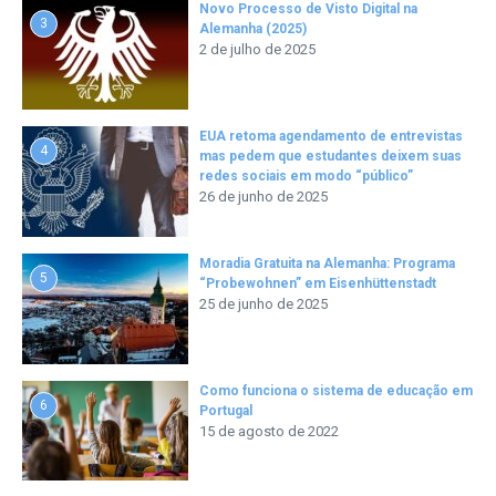
Novo Processo de Visto Digital na
3
Alemanha (2025)
2 de julho de 2025
EUA retoma agendamento de entrevistas
4
mas pedem que estudantes deixem suas
redes sociais em modo “público”
26 de junho de 2025
Moradia Gratuita na Alemanha: Programa
5
“Probewohnen” em Eisenhüttenstadt
25 de junho de 2025
Como funciona o sistema de educação em
6
Portugal
15 de agosto de 2022