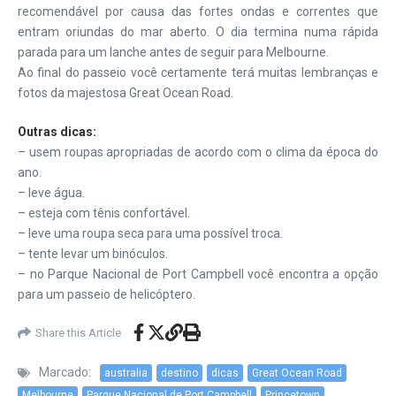
recomendável por causa das fortes ondas e correntes que
entram oriundas do mar aberto. O dia termina numa rápida
parada para um lanche antes de seguir para Melbourne.
Ao final do passeio você certamente terá muitas lembranças e
fotos da majestosa Great Ocean Road.
Outras dicas:
– usem roupas apropriadas de acordo com o clima da época do
ano.
– leve água.
– esteja com tênis confortável.
– leve uma roupa seca para uma possível troca.
– tente levar um binóculos.
– no Parque Nacional de Port Campbell você encontra a opção
para um passeio de helicóptero.
Share this Article
Marcado:
australia
destino
dicas
Great Ocean Road
Melbourne
Parque Nacional de Port Campbell
Princetown