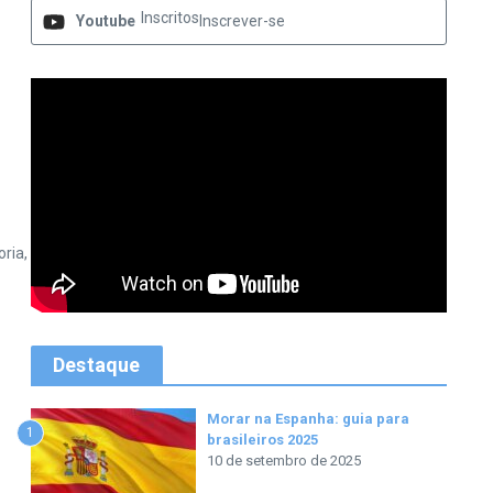
Inscritos
Youtube
Inscrever-se
ria,
Destaque
Morar na Espanha: guia para
1
brasileiros 2025
10 de setembro de 2025