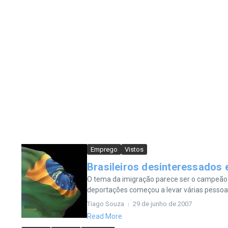
Emprego
Vistos
Brasileiros desinteressados e
O tema da imigração parece ser o campeão 
deportações começou a levar várias pessoas
Tiago Souza
29 de junho de 2007
Read More