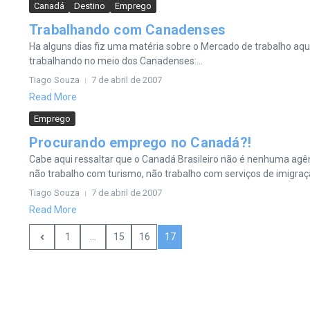
Canadá
Destino
Emprego
Trabalhando com Canadenses
Ha alguns dias fiz uma matéria sobre o Mercado de trabalho aq
trabalhando no meio dos Canadenses:...
Tiago Souza
7 de abril de 2007
Read More
Emprego
Procurando emprego no Canadá?!
Cabe aqui ressaltar que o Canadá Brasileiro não é nenhuma agê
não trabalho com turismo, não trabalho com serviços de imigraçã
Tiago Souza
7 de abril de 2007
Read More
1
...
15
16
17