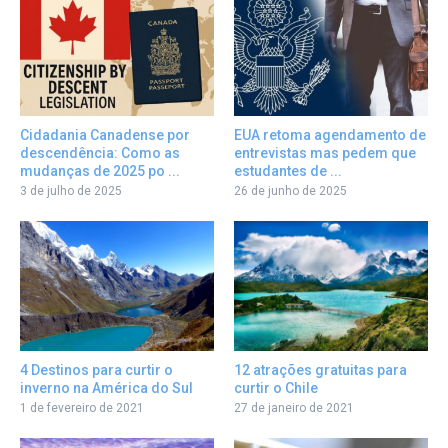
Cidadania Canadense por
EUA retoma agendamento de
descendência: Como as
entrevistas mas pedem que
mudanças de 2025 po ...
estudantes de ...
3 de julho de 2025
26 de junho de 2025
12 atrações gratuitas para
4 Destinos para curtir o
curtir o Chile
inverno na América do Sul
27 de janeiro de 2021
1 de fevereiro de 2021