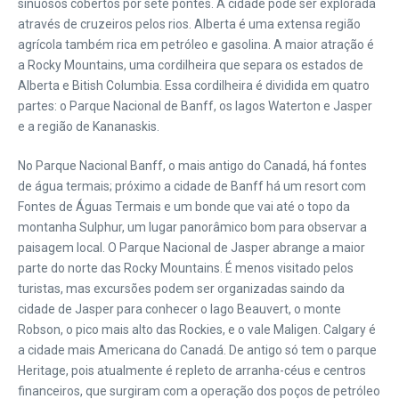
sinuosos cobertos por sete pontes. A cidade pode ser explorada
através de cruzeiros pelos rios. Alberta é uma extensa região
agrícola também rica em petróleo e gasolina. A maior atração é
a Rocky Mountains, uma cordilheira que separa os estados de
Alberta e Bitish Columbia. Essa cordilheira é dividida em quatro
partes: o Parque Nacional de Banff, os lagos Waterton e Jasper
e a região de Kananaskis.
No Parque Nacional Banff, o mais antigo do Canadá, há fontes
de água termais; próximo a cidade de Banff há um resort com
Fontes de Águas Termais e um bonde que vai até o topo da
montanha Sulphur, um lugar panorâmico bom para observar a
paisagem local. O Parque Nacional de Jasper abrange a maior
parte do norte das Rocky Mountains. É menos visitado pelos
turistas, mas excursões podem ser organizadas saindo da
cidade de Jasper para conhecer o lago Beauvert, o monte
Robson, o pico mais alto das Rockies, e o vale Maligen. Calgary é
a cidade mais Americana do Canadá. De antigo só tem o parque
Heritage, pois atualmente é repleto de arranha-céus e centros
financeiros, que surgiram com a operação dos poços de petróleo