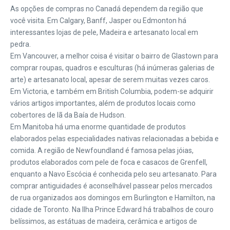
As opções de compras no Canadá dependem da região que
você visita. Em Calgary, Banff, Jasper ou Edmonton há
interessantes lojas de pele, Madeira e artesanato local em
pedra.
Em Vancouver, a melhor coisa é visitar o bairro de Glastown para
comprar roupas, quadros e esculturas (há inúmeras galerias de
arte) e artesanato local, apesar de serem muitas vezes caros.
Em Victoria, e também em British Columbia, podem-se adquirir
vários artigos importantes, além de produtos locais como
cobertores de lã da Baía de Hudson.
Em Manitoba há uma enorme quantidade de produtos
elaborados pelas especialidades nativas relacionadas a bebida e
comida. A região de Newfoundland é famosa pelas jóias,
produtos elaborados com pele de foca e casacos de Grenfell,
enquanto a Navo Escócia é conhecida pelo seu artesanato. Para
comprar antiguidades é aconselhável passear pelos mercados
de rua organizados aos domingos em Burlington e Hamilton, na
cidade de Toronto. Na Ilha Prince Edward há trabalhos de couro
belíssimos, as estátuas de madeira, cerâmica e artigos de