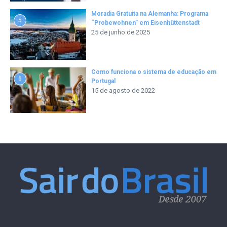
Moradia Gratuita na Alemanha: Programa
5
“Probewohnen” em Eisenhüttenstadt
25 de junho de 2025
Como funciona o sistema de educação em
6
Portugal
15 de agosto de 2022