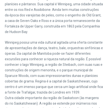
planícies e pântanos. Sua capital é Winnipeg, uma cidade situada
entre os rios Red e Assibibone. Ainda tem muitas construções
da época dos varejistas de peles, como o engenho de Old Grant,
a casa de Seven Oaks e Ross e a única porta remanescente da
Fortaleza de Upper Garry, construída em 1863 pela Companhia
de Hudson Bay.
Winnipeg possui uma vida cultural agitada uma oferta constante
de apresentações de dança, teatro, bale, orquestras sinfônicas e
óperas. Da capital de Manitoba pode-se fazer diferentes
excursões para conhecer a riqueza natural da região. É possível
conhecer o lago Winnipeg, a região de Steibach, com suas ruas e
construções de origem menonita, e o parque municipal de
Sparuce Woods, com suas impressionantes dunas e planícies
cobertas de grama. Regina é a capital de Saskatchewan, cujo
centro é um imenso parque que cerca um lago artificial onde fica
a fonte de Trafalgar, trazida de Londres em 1939.
Outra cidade importante da região de Saskatoon (às margens
do rio Saskatchewan). A região se estende por inúmeros rios