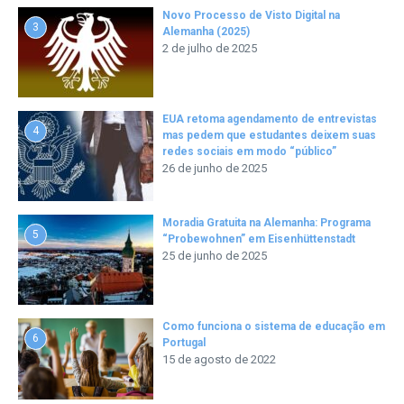
Novo Processo de Visto Digital na
3
Alemanha (2025)
2 de julho de 2025
EUA retoma agendamento de entrevistas
4
mas pedem que estudantes deixem suas
redes sociais em modo “público”
26 de junho de 2025
Moradia Gratuita na Alemanha: Programa
5
“Probewohnen” em Eisenhüttenstadt
25 de junho de 2025
Como funciona o sistema de educação em
6
Portugal
15 de agosto de 2022