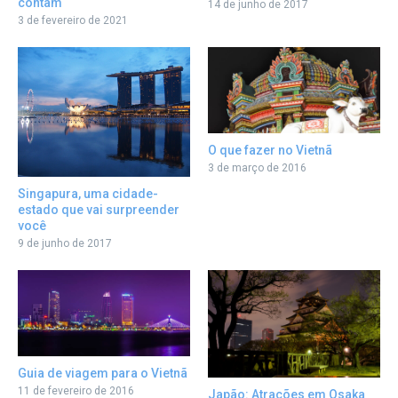
contam
14 de junho de 2017
3 de fevereiro de 2021
O que fazer no Vietnã
3 de março de 2016
Singapura, uma cidade-
estado que vai surpreender
você
9 de junho de 2017
Guia de viagem para o Vietnã
11 de fevereiro de 2016
Japão: Atrações em Osaka