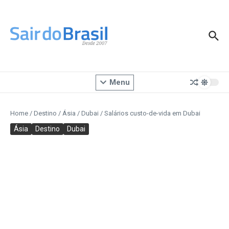
Ir para o conteúdo
Menu
Home
/
Destino
/
Ásia
/
Dubai
/
Salários custo-de-vida em Dubai
Ásia
Destino
Dubai