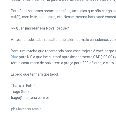
Para finalizar essas recomendações, uma dica que não chega a s
café!), com leite, cappucino, etc. Nesse mesmo local você enco
>> Quer passear em Nova Iorque?
Antes de tudo, cabe ressaltar que, além do visto canadense, vo
Bom, um roteiro que recomendo para esse trajeto é você pegar um
Blue
para NY, o que lhe custará aproximadamente CAD$ 99.00 (id
têm o costumam de baixarem o preço para 200 dólares, e claro, 
Espero que tenham gostado!
That’s all Folks!
Tiago Souza
tiago@planteria.com.br
Share this Article