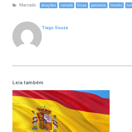
Marcado:
atrações
canadá
Dicas
passeios
toronto
tu
Tiago Souza
Leia também