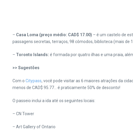
–
Casa Loma
(preço médio: CAD$ 17.00)
– é um castelo de est
passagens secretas, terraços, 98 cômodos, biblioteca (mais de 10 
–
Toronto Islands:
é formada por quatro ilhas e uma praia, além
>> Sugestões
Com o
Citypass
, você pode visitar as 6 maiores atrações da cid
menos de CAD$ 95.77… é praticamente 50% de desconto!
O passeio inclui a ida até os seguintes locais:
– CN Tower
– Art Gallery of Ontario