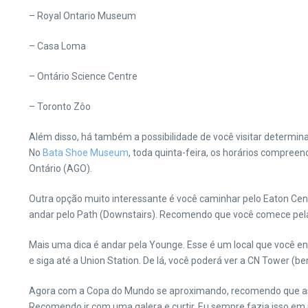
– Royal Ontario Museum
– Casa Loma
– Ontário Science Centre
– Toronto Zôo
Além disso, há também a possibilidade de você visitar determi
No
Bata Shoe Museum
, toda quinta-feira, os horários compreen
Ontário (AGO).
Outra opção muito interessante é você caminhar pelo Eaton Centr
andar pelo Path (Downstairs). Recomendo que você comece pela 
Mais uma dica é andar pela Younge. Esse é um local que você 
e siga até a Union Station. De lá, você poderá ver a CN Tower (be
Agora com a Copa do Mundo se aproximando, recomendo que assi
Recomendo ir com uma galera e curtir. Eu sempre fazia isso em j