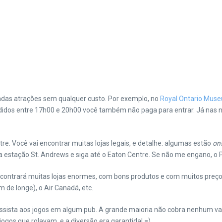
nadas atrações sem qualquer custo. Por exemplo, no
Royal Ontario Mus
didos entre 17h00 e 20h00 você também não paga para entrar. Já nas noit
e. Você vai encontrar muitas lojas legais, e detalhe: algumas estão
on
estação St. Andrews e siga até o Eaton Centre. Se não me engano, o 
encontrará muitas lojas enormes, com bons produtos e com muitos pre
m de longe), o Air Canadá, etc.
sta aos jogos em algum pub. A grande maioria não cobra nenhum valo
ogos que rolavam, e a diversão era garantida! =)