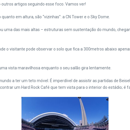
o outros artigos seguindo esse foco. Vamos ver!
quanto em altura, são “vizinhas”: a CN Tower e o Sky Dome.
– ou uma das mais altas – estruturas sem sustentação do mundo, chega
onde o visitante pode observar o solo que fica a 300metros abaixo apena
ma vista maravilhosa enquanto o seu salão gira lentamente.
mundo a ter um teto móvel. É imperdível de assistir as partidas de Be
ntrar um Hard Rock Café que tem vista para o interior do estádio; é fa