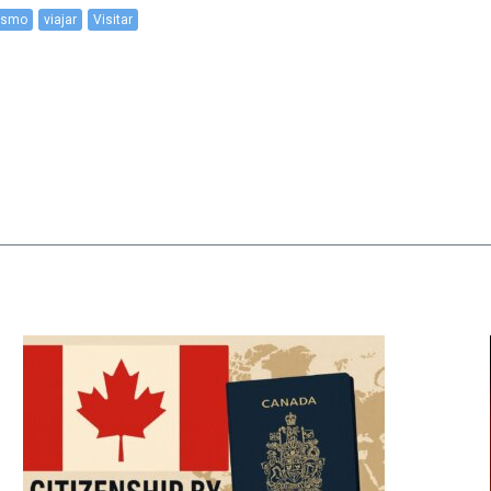
rismo
viajar
Visitar