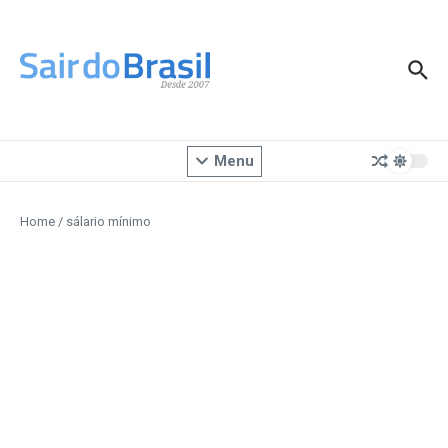
Ir para o conteúdo
Menu
Home
/
sálario mínimo