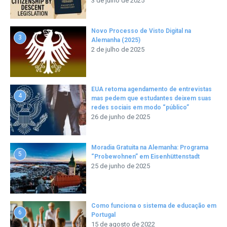
3 de julho de 2025
Novo Processo de Visto Digital na
3
Alemanha (2025)
2 de julho de 2025
EUA retoma agendamento de entrevistas
4
mas pedem que estudantes deixem suas
redes sociais em modo “público”
26 de junho de 2025
Moradia Gratuita na Alemanha: Programa
5
“Probewohnen” em Eisenhüttenstadt
25 de junho de 2025
Como funciona o sistema de educação em
6
Portugal
15 de agosto de 2022