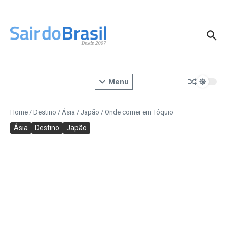
Ir para o conteúdo
Menu
Home
/
Destino
/
Ásia
/
Japão
/
Onde comer em Tóquio
Ásia
Destino
Japão