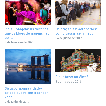
Índia – Viagem: Os destinos
Imigração em Aeroportos:
que os blogs de viagens não
como passar sem medo
contam
14 de junho de 2017
3 de fevereiro de 2021
O que fazer no Vietnã
3 de março de 2016
Singapura, uma cidade-
estado que vai surpreender
você
9 de junho de 2017