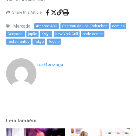
Share this Article
Marcado:
Argento ASO
Chateau de Joël Robuchon
comida
Gonpachi
japão
Kojyu
New York Grill
onde comer
restaurantes
Tokyo
Tóquio
Lia Gonzaga
Leia também