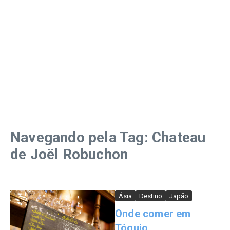
Navegando pela Tag: Chateau
de Joël Robuchon
Ásia
Destino
Japão
Onde comer em
Tóquio