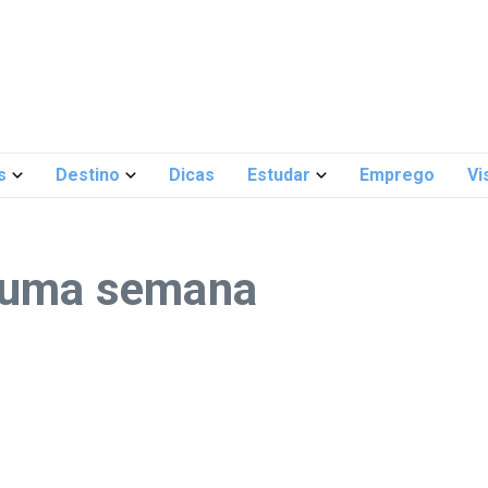
s
Destino
Dicas
Estudar
Emprego
Vi
: uma semana