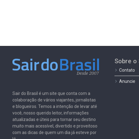
Sobre o 
Contato
Anuncie
Sair do Brasil é um site que conta com a
colaboração de vários viajantes, jornalistas
e blogueiros. Temos a intenção de levar até
você, nosso querido leitor, informações
atualizadas e úteis para tornar seu destino
muito mais acessível, divertido e proveitoso
com as dicas de quem um dia já esteve por
lá.