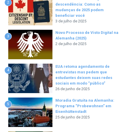
2
descendência: Como as
mudanças de 2025 podem
beneficiar você
3 de julho de 2025
Novo Processo de Visto Digital na
3
Alemanha (2025)
2 de julho de 2025
EUA retoma agendamento de
4
entrevistas mas pedem que
estudantes deixem suas redes
sociais em modo “público”
26 de junho de 2025
Moradia Gratuita na Alemanha:
5
Programa “Probewohnen” em
Eisenhüttenstadt
25 de junho de 2025