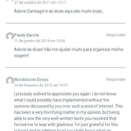
27 de outubro de 2011 em 13:17
Adorei Santiago! e as dicas aqui são muito boas…
Paula Garcia
Responder
11 de janeiro de 2014 em 14:56
Adorei as dicas! Vão me ajudar muito para organizar minha
viagem!
Nordstorm Dress
Responder
24 de fevereiro de 2015 em 19:51
I precisely wished to appreciate you again. I do not know
what I could possibly have implemented without the
opinions discussed by you over such a area of interest. This
has been a very horrifying matter in my opinion, but being
able to see the very well-written tactic you resolved that
forced me to leap with gladness. I’m just grateful for this
support and in addition trust you really know what an