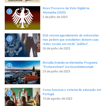
Novo Processo de Visto Digital na
3
Alemanha (2025)
2 de julho de 2025
EUA retoma agendamento de entrevistas
4
mas pedem que estudantes deixem suas
redes sociais em modo “público”
26 de junho de 2025
Moradia Gratuita na Alemanha: Programa
5
“Probewohnen” em Eisenhüttenstadt
25 de junho de 2025
Como funciona o sistema de educação em
6
Portugal
15 de agosto de 2022