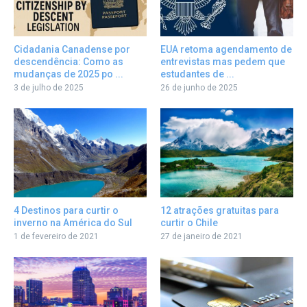
Cidadania Canadense por
EUA retoma agendamento de
descendência: Como as
entrevistas mas pedem que
mudanças de 2025 po ...
estudantes de ...
3 de julho de 2025
26 de junho de 2025
12 atrações gratuitas para
4 Destinos para curtir o
curtir o Chile
inverno na América do Sul
27 de janeiro de 2021
1 de fevereiro de 2021