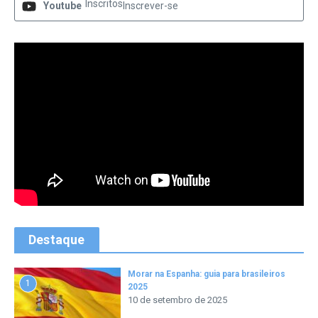
Inscritos
Youtube
Inscrever-se
Destaque
Morar na Espanha: guia para brasileiros
1
2025
10 de setembro de 2025