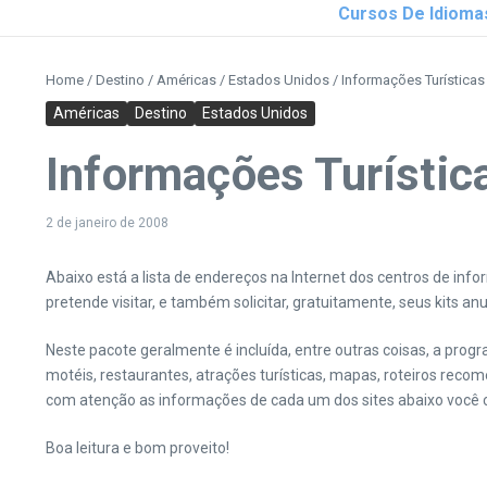
Cursos De Idioma
Home
/
Destino
/
Américas
/
Estados Unidos
/
Informações Turística
Américas
Destino
Estados Unidos
Informações Turísti
2 de janeiro de 2008
Abaixo está a lista de endereços na Internet dos centros de inf
pretende visitar, e também solicitar, gratuitamente, seus kits an
Neste pacote geralmente é incluída, entre outras coisas, a pro
motéis, restaurantes, atrações turísticas, mapas, roteiros rec
com atenção as informações de cada um dos sites abaixo você c
Boa leitura e bom proveito!