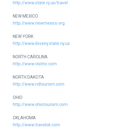
http://www.state.nj.us/travel
NEW MEXICO
http://www.newmexico.org
NEW YORK
http://www.iloveny.state.ny.us
NORTH CAROLINA
http://www.visitnc.com
NORTH DAKOTA
http://www.ndtourism.com
OHIO
http://www.ohiotourism.com
OKLAHOMA
http://www.travelok.com