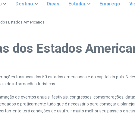
s
Destino
Dicas
Estudar
Emprego
Vi
s dos Estados Americanos
cas dos Estados America
ormações turísticas dos 50 estados americanos e da capital do país. Ne
uais de informações turísticas.
gramação de eventos anuais, festivais, congressos, comemorações, data
omendados e praticamente tudo que é necessário para começar a planej
ertamente terá condições de usufruir muito melhor seu passeio e seus