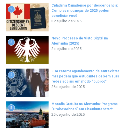
Cidadania Canadense por descendência:
2
Como as mudanças de 2025 podem
beneficiar você
3 de julho de 2025
Novo Processo de Visto Digital na
3
Alemanha (2025)
2 de julho de 2025
EUA retoma agendamento de entrevistas
4
mas pedem que estudantes deixem suas
redes sociais em modo “público”
26 de junho de 2025
Moradia Gratuita na Alemanha: Programa
5
“Probewohnen” em Eisenhüttenstadt
25 de junho de 2025