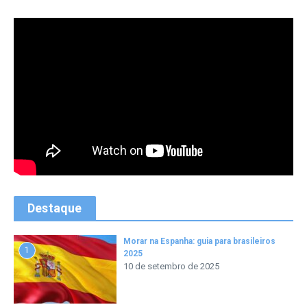
Destaque
Morar na Espanha: guia para brasileiros
1
2025
10 de setembro de 2025