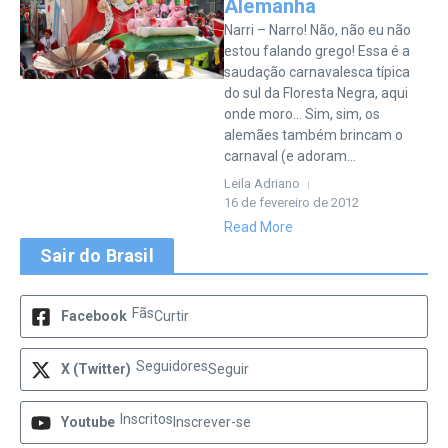
Alemanha
Narri – Narro! Não, não eu não
estou falando grego! Essa é a
saudação carnavalesca típica
do sul da Floresta Negra, aqui
onde moro… Sim, sim, os
alemães também brincam o
carnaval (e adoram...
Leila Adriano
16 de fevereiro de 2012
Read More
Sair do Brasil
Fãs
Facebook
Curtir
Seguidores
X (Twitter)
Seguir
Inscritos
Youtube
Inscrever-se