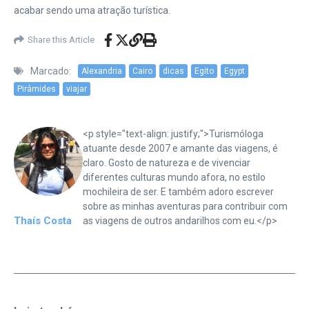
acabar sendo uma atração turística.
Share this Article
Marcado:
Alexandria
Cairo
dicas
Egito
Egypt
Pirâmides
viajar
<p style="text-align: justify;">Turismóloga
atuante desde 2007 e amante das viagens, é
claro. Gosto de natureza e de vivenciar
diferentes culturas mundo afora, no estilo
mochileira de ser. E também adoro escrever
sobre as minhas aventuras para contribuir com
Thaís Costa
as viagens de outros andarilhos com eu.</p>