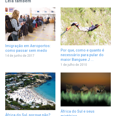
Leia também
Imigração em Aeroportos:
Por que, como e quanto é
como passar sem medo
necessário para pular do
14 de junho de 2017
maior Banguee J ...
1 de julho de 2010
África do Sul e seus
África do Sul, porque não?
mistérios