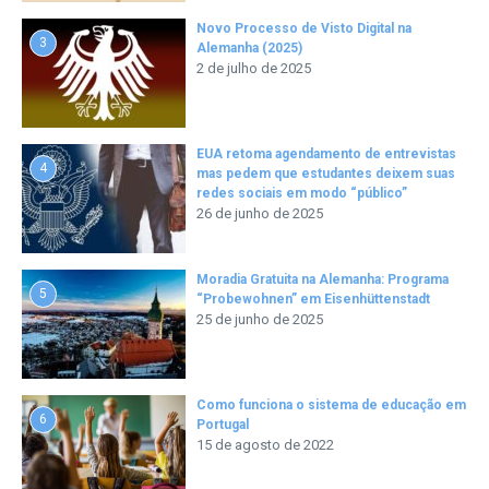
Novo Processo de Visto Digital na
3
Alemanha (2025)
2 de julho de 2025
EUA retoma agendamento de entrevistas
4
mas pedem que estudantes deixem suas
redes sociais em modo “público”
26 de junho de 2025
Moradia Gratuita na Alemanha: Programa
5
“Probewohnen” em Eisenhüttenstadt
25 de junho de 2025
Como funciona o sistema de educação em
6
Portugal
15 de agosto de 2022