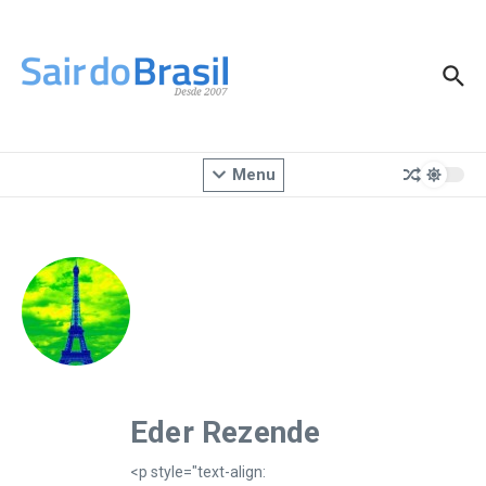
Ir para o conteúdo
Menu
Eder Rezende
<p style="text-align: