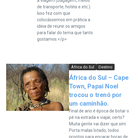
a viagem (bagagem, meios
de transporte, hotéis e etc.).
Isso fez com que
colocássemos em prática a
ideia de reunir os amigos
para falar do tema que tanto
gostamos.</p>
África do Sul
Destino
África do Sul – Cape
Town, Papai Noel
trocou o trenó por
um caminhão.
Final de ano é época de botar o
pé na estrada e viajar, certo?
Muita gente vai dizer que sim.
Porta malas lotado, todos
prontos para encarar horas de