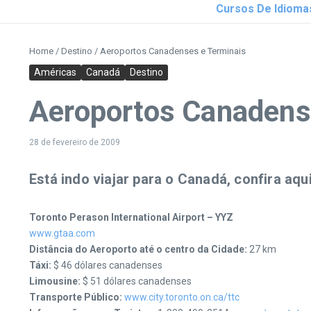
Cursos De Idioma
Home
/
Destino
/
Aeroportos Canadenses e Terminais
Américas
Canadá
Destino
Aeroportos Canadens
28 de fevereiro de 2009
Está indo viajar para o Canadá, confira a
Toronto Perason International Airport – YYZ
www.gtaa.com
Distância do Aeroporto até o centro da Cidade:
27 km
Táxi:
$ 46 dólares canadenses
Limousine:
$ 51 dólares canadenses
Transporte Público:
www.city.toronto.on.ca/ttc