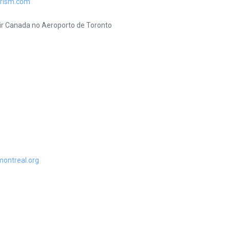
urism.com
ir Canada no Aeroporto de Toronto
ontreal.org