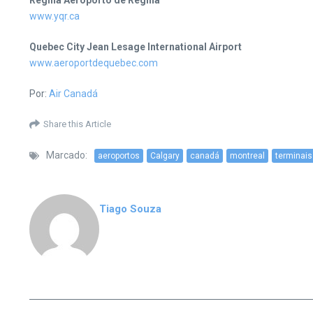
Regina Aeroporto de Regina
www.yqr.ca
Quebec City Jean Lesage International Airport
www.aeroportdequebec.com
Por:
Air Canadá
Share this Article
Marcado:
aeroportos
Calgary
canadá
montreal
terminais
Tiago Souza