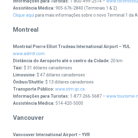
Informações para Turistas:
1-800-499-2514 –
www.torontoto
Assistência Médica:
905-676-2840 (Terminais 1 & 2)
Clique aqui
para mais informações sobre o novo Terminal 1 da A
Montreal
Montréal Pierre Elliot Trudeau International Airport – YUL
www.admtl.com
Distância do Aeroporto até o centro da Cidade:
20 km
Táxi:
$ 31 dólares canadenses
Limousine:
$ 47 dólares canadenses
Ônibus/Shuttle:
$ 13 dólares canadenses
Transporte Público:
www.stm.qc.ca
Informações para Turistas:
1-877-266-5687 –
www.tourisme-m
Assistência Médica:
514-420-5000
Vancouver
Vancouver International Airport – YVR