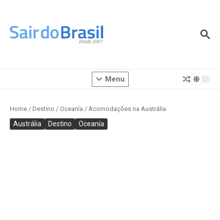
Ir para o conteúdo
Menu
Home
/
Destino
/
Oceanía
/
Acomodações na Austrália
Austrália
Destino
Oceanía