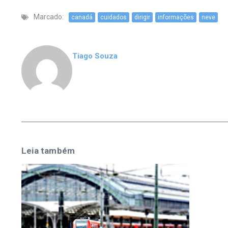
Marcado:
canadá
cuidados
dirigir
informações
neve
Tiago Souza
Leia também