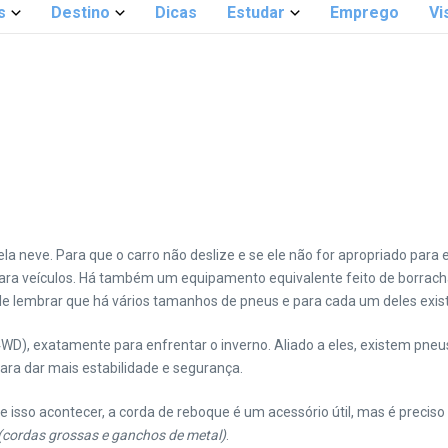
s
Destino
Dicas
Estudar
Emprego
Vi
la neve. Para que o carro não deslize e se ele não for apropriado para 
para veículos. Há também um equipamento equivalente feito de borracha
ale lembrar que há vários tamanhos de pneus e para cada um deles exis
D), exatamente para enfrentar o inverno. Aliado a eles, existem pneu
para dar mais estabilidade e segurança.
Se isso acontecer, a corda de reboque é um acessório útil, mas é preciso
(cordas grossas e ganchos de metal)
.