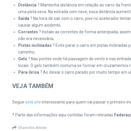
Distância
? Mantenha distância em relação ao carro da frent
uma pista seca. Na estrada com neve, essa distância aument
Saída
? Na hora de sair com o carro, pise no acelerador lent
causar algum acidente;
Correntes
? Instale as correntes de forma antecipada, assi
não era necessária;
Pistas inclinadas
? Evite parar o carro em pistas inclinadas 
caminho;
Gelo
? Nas pontes onde há passagem de vento e nas entradas
locais. O gelo também costuma se formar em cruzamento
Pára-brisa
? Ao deixar o carro parado por muito tempo em um
VEJA TAMBÉM
Segue
este site
interessante para quem vai passar o primeiro in
* Parte das informações aqui contidas foram retiradas
Federaçã
Share this Article