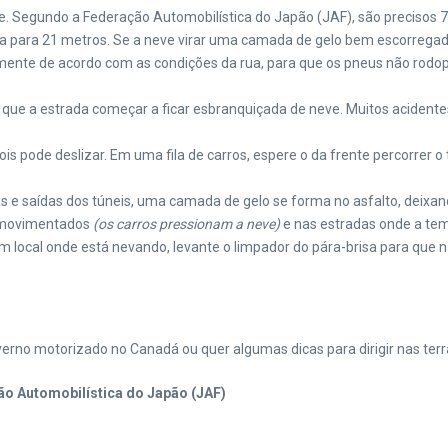
e. Segundo a Federação Automobilística do Japão (JAF), são precisos 7
a para 21 metros. Se a neve virar uma camada de gelo bem escorregadi
amente de acordo com as condições da rua, para que os pneus não rodop
m que a estrada começar a ficar esbranquiçada de neve. Muitos acident
pois pode deslizar. Em uma fila de carros, espere o da frente percorrer 
 e saídas dos túneis, uma camada de gelo se forma no asfalto, deixan
s movimentados
(os carros pressionam a neve)
e nas estradas onde a tem
 local onde está nevando, levante o limpador do pára-brisa para que n
verno motorizado no Canadá ou quer algumas dicas para dirigir nas terr
o Automobilística do Japão (JAF)