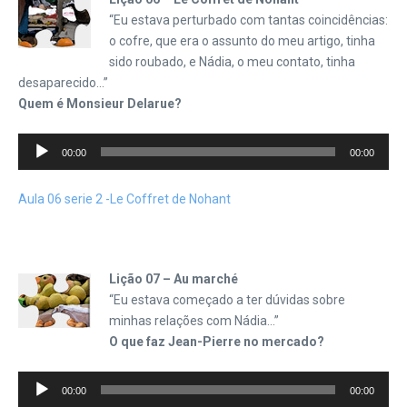
“Eu estava perturbado com tantas coincidências:
o cofre, que era o assunto do meu artigo, tinha
sido roubado, e Nádia, o meu contato, tinha
desaparecido…”
Quem é Monsieur Delarue?
Tocador
00:00
00:00
de
áudio
Aula 06 serie 2 -Le Coffret de Nohant
Lição 07 – Au marché
“Eu estava começado a ter dúvidas sobre
minhas relações com Nádia…”
O que faz Jean-Pierre no mercado?
Tocador
00:00
00:00
de