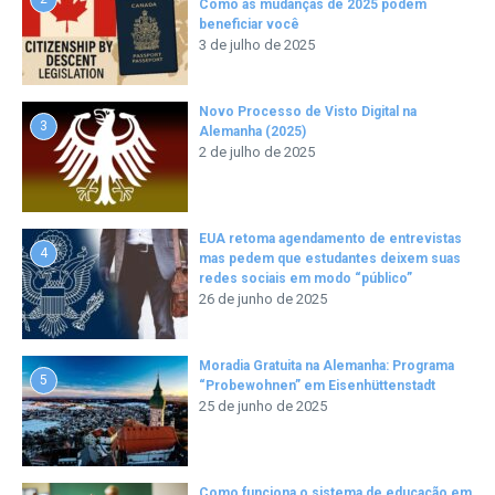
Como as mudanças de 2025 podem
beneficiar você
3 de julho de 2025
Novo Processo de Visto Digital na
3
Alemanha (2025)
2 de julho de 2025
EUA retoma agendamento de entrevistas
4
mas pedem que estudantes deixem suas
redes sociais em modo “público”
26 de junho de 2025
Moradia Gratuita na Alemanha: Programa
5
“Probewohnen” em Eisenhüttenstadt
25 de junho de 2025
Como funciona o sistema de educação em