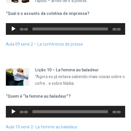
rápido – antes de ir à polícia…
“Qual é o assunto da coletiva de imprensa?
Tocador
00:00
00:00
de
áudio
Aula 09 serie 2 – La conférence de presse
Lição 10 – La femme au baladeur
“Agora eu já estava sabendo mais coisas sobre o
cofre… e sobre Nádia.
“Quem é “la femme au baladeur”?
Tocador
00:00
00:00
de
áudio
Aula 10 serie 2- La femme au baladeur