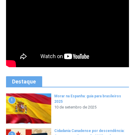
Destaque
Morar na Espanha: guia para brasileiros
1
2025
10 de setembro de 2025
Cidadania Canadense por descendência:
2