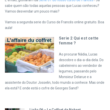
E então, gostaram da
Serie 01 do nosso curso de Francês
? Já
sabe quem são todas aquelas pessoas que Lucas conheceu?
Vamos desvendar um pouco mais?
Vamos a segunda serie do Curso de Francês online gratuito. Boa
aula!
Serie 2 Qui est cette
femme ?
Ao procurar Nádia, Lucas
descobre o dia-a-dia dela. Do
cabeleireiro ao vendedor de
legumes, passando pelo
Monsieur Delarue e a
assistente do Doutor Josselin, todo mundo a conhece. Mas onde
ela está? E onde está o cofre de Georges Sand?
Lição 06 – Le Coffret de Nohant