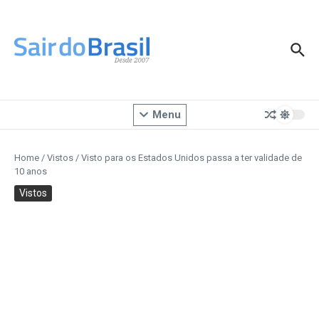
Ir para o conteúdo
Menu
Home
/
Vistos
/
Visto para os Estados Unidos passa a ter validade de
10 anos
Vistos