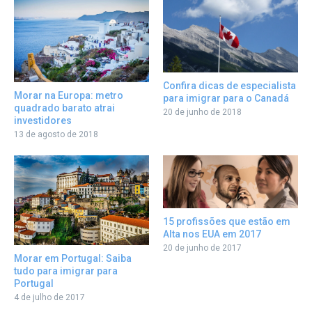
Confira dicas de especialista
Morar na Europa: metro
para imigrar para o Canadá
quadrado barato atrai
20 de junho de 2018
investidores
13 de agosto de 2018
15 profissões que estão em
Alta nos EUA em 2017
20 de junho de 2017
Morar em Portugal: Saiba
tudo para imigrar para
Portugal
4 de julho de 2017