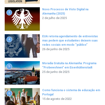
Novo Processo de Visto Digital na
3
Alemanha (2025)
2 de julho de 2025
EUA retoma agendamento de entrevistas
4
mas pedem que estudantes deixem suas
redes sociais em modo “público”
26 de junho de 2025
Moradia Gratuita na Alemanha: Programa
5
“Probewohnen” em Eisenhüttenstadt
25 de junho de 2025
Como funciona o sistema de educação em
6
Portugal
15 de agosto de 2022