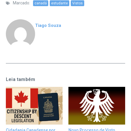
Marcado:
canadá
estudante
Vistos
Tiago Souza
Leia também
Cidadania Canadense por
Novo Processo de Visto