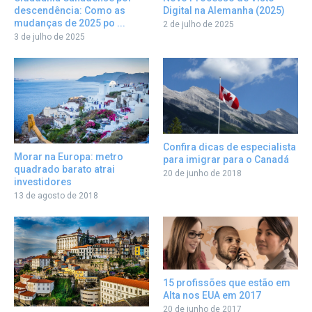
descendência: Como as
Digital na Alemanha (2025)
mudanças de 2025 po ...
2 de julho de 2025
3 de julho de 2025
Confira dicas de especialista
Morar na Europa: metro
para imigrar para o Canadá
quadrado barato atrai
20 de junho de 2018
investidores
13 de agosto de 2018
15 profissões que estão em
Alta nos EUA em 2017
20 de junho de 2017