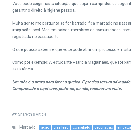
Você pode exigir nesta situação que sejam cumpridos os seguint
garantir o direito à higiene pessoal.
Muita gente me pergunta se for barrado, fica marcado no passapo
imigração local. Mas em países-membros de comunidades, como a 
registrada no passaporte.
O que poucos sabem é que você pode abrir um processo em situa
Como por exemplo: A estudante Patrícia Magalhães, que foi barr
assistência.
Um mês é o prazo para fazer a queixa. É preciso ter um advogado n
Comprovado o equívoco, pode-se, ou não, receber um visto.
Share this Article
Marcado:
ação
brasileiro
consulado
deportação
embaix