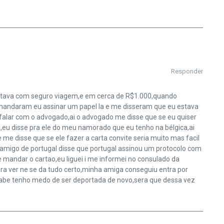
Responder
e estava com seguro viagem,e em cerca de R$1.000,quando
mandaram eu assinar um papel la e me disseram que eu estava
alar com o advogado,ai o advogado me disse que se eu quiser
nal,eu disse pra ele do meu namorado que eu tenho na bélgica,ai
 me disse que se ele fazer a carta convite seria muito mas facil
u amigo de portugal disse que portugal assinou um protocolo com
me mandar o cartao,eu liguei i me informei no consulado da
 pra ver ne se da tudo certo,minha amiga conseguiu entra por
,sabe tenho medo de ser deportada de novo,sera que dessa vez