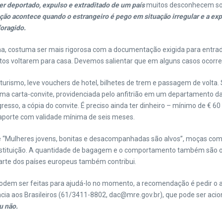
er deportado, expulso e extraditado de um país
muitos desconhecem sobr
ação acontece quando o estrangeiro é pego em situação irregular e a expu
foragido.
ha, costuma ser mais rigorosa com a documentação exigida para entrad
tos voltarem para casa. Devemos salientar que em alguns casos ocorrem
 turismo, leve vouchers de hotel, bilhetes de trem e passagem de volta
ma carta-convite, providenciada pelo anfitrião em um departamento da
gresso, a cópia do convite. É preciso ainda ter dinheiro – mínimo de € 6
saporte com validade mínima de seis meses.
 de “Mulheres jovens, bonitas e desacompanhadas são alvos”, moças co
tituição. A quantidade de bagagem e o comportamento também são obse
a parte dos países europeus também contribui.
odem ser feitas para ajudá-lo no momento, a recomendação é pedir o aux
cia aos Brasileiros (61/3411-8802, dac@mre.gov.br), que pode ser acio
u não.