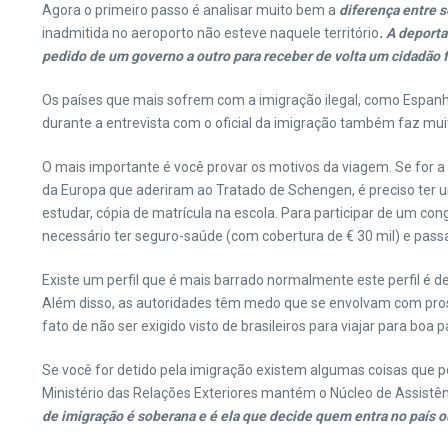
Agora o primeiro passo é analisar muito bem a
diferença entre s
inadmitida no aeroporto não esteve naquele território
. A deport
pedido de um governo a outro para receber de volta um cidadão 
Os países que mais sofrem com a imigração ilegal, como Espan
durante a entrevista com o oficial da imigração também faz mui
O mais importante é você provar os motivos da viagem. Se for a
da Europa que aderiram ao Tratado de Schengen, é preciso ter u
estudar, cópia de matrícula na escola. Para participar de um con
necessário ter seguro-saúde (com cobertura de € 30 mil) e pas
Existe um perfil que é mais barrado normalmente este perfil é
Além disso, as autoridades têm medo que se envolvam com pros
fato de não ser exigido visto de brasileiros para viajar para bo
Se você for detido pela imigração existem algumas coisas que p
Ministério das Relações Exteriores mantém o Núcleo de Assistên
de imigração é soberana e é ela que decide quem entra no país o