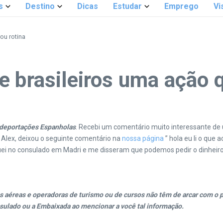
s
Destino
Dicas
Estudar
Emprego
Vi
ou rotina
 brasileiros uma ação qu
deportações Espanholas
. Recebi um comentário muito interessante de u
o Alex, deixou o seguinte comentário na
nossa página
” hola eu li o qu
guei no consulado em Madri e me disseram que podemos pedir o dinheiro
 aéreas e operadoras de turismo ou de cursos não têm de arcar com o pr
sulado ou a Embaixada ao mencionar a você tal informação.