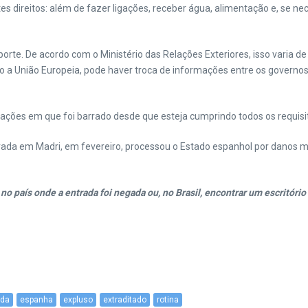
es direitos: além de fazer ligações, receber água, alimentação e, se
rte. De acordo com o Ministério das Relações Exteriores, isso varia de 
União Europeia, pode haver troca de informações entre os governos. No
ções em que foi barrado desde que esteja cumprindo todos os requisit
ada em Madri, em fevereiro, processou o Estado espanhol por danos mora
o país onde a entrada foi negada ou, no Brasil, encontrar um escritório 
ada
espanha
expluso
extraditado
rotina