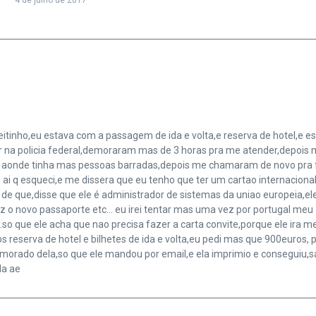
ireitinho,eu estava com a passagem de ida e volta,e reserva de hotel,
 na policia federal,demoraram mas de 3 horas pra me atender,depois 
r aonde tinha mas pessoas barradas,depois me chamaram de novo pra f
ais ai q esqueci,e me dissera que eu tenho que ter um cartao internacio
 de que,disse que ele é administrador de sistemas da uniao europeia,ele
 fiz o novo passaporte etc… eu irei tentar mas uma vez por portugal me
ia.so que ele acha que nao precisa fazer a carta convite,porque ele ira 
os reserva de hotel e bilhetes de ida e volta,eu pedi mas que 900euros,
namorado dela,so que ele mandou por email,e ela imprimio e conseguiu
da ae