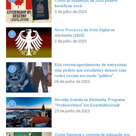
Como as mudanças de 2025 podem
beneficiar você
3 de julho de 2025
Novo Processo de Visto Digital na
3
Alemanha (2025)
2 de julho de 2025
EUA retoma agendamento de entrevistas
4
mas pedem que estudantes deixem suas
redes sociais em modo “público”
26 de junho de 2025
Moradia Gratuita na Alemanha: Programa
5
“Probewohnen” em Eisenhüttenstadt
25 de junho de 2025
Como funciona o sistema de educação em