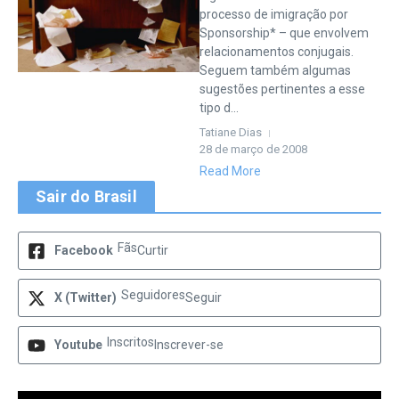
processo de imigração por
Sponsorship* – que envolvem
relacionamentos conjugais.
Seguem também algumas
sugestões pertinentes a esse
tipo d...
Tatiane Dias
28 de março de 2008
Read More
Sair do Brasil
Fãs
Facebook
Curtir
Seguidores
X (Twitter)
Seguir
Inscritos
Youtube
Inscrever-se