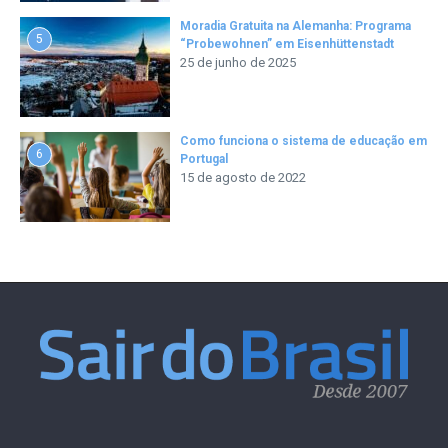
Moradia Gratuita na Alemanha: Programa
5
“Probewohnen” em Eisenhüttenstadt
25 de junho de 2025
Como funciona o sistema de educação em
6
Portugal
15 de agosto de 2022