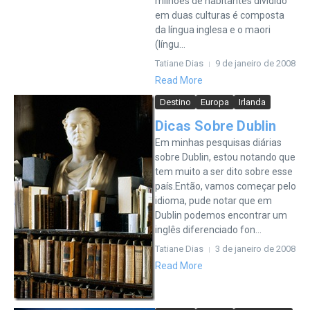
milhões de habitantes dividido
em duas culturas é composta
da língua inglesa e o maori
(língu...
Tatiane Dias
9 de janeiro de 2008
Read More
Destino
Europa
Irlanda
Dicas Sobre Dublin
Em minhas pesquisas diárias
sobre Dublin, estou notando que
tem muito a ser dito sobre esse
país.Então, vamos começar pelo
idioma, pude notar que em
Dublin podemos encontrar um
inglês diferenciado fon...
Tatiane Dias
3 de janeiro de 2008
Read More