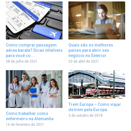
Como comprar passagem
Quais são os melhores
aérea barata? Dicas infalíveis
países para abrir seu
para você co ...
negócio no Exterior
28 de julho de 2021
20 de abril de 2021
Trem Europa – Como viajar
de trem pela Europa
Como trabalhar como
3 de outubro de 2018
enfermeiro na Alemanha
16 de fevereiro de 2021