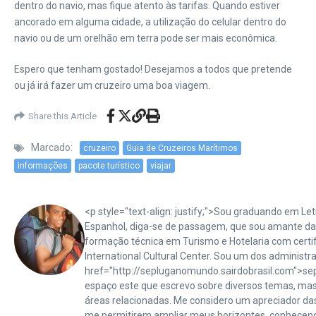
dentro do navio, mas fique atento às tarifas. Quando estiver
ancorado em alguma cidade, a utilização do celular dentro do
navio ou de um orelhão em terra pode ser mais econômica.
Espero que tenham gostado! Desejamos a todos que pretende
ou já irá fazer um cruzeiro uma boa viagem.
Share this Article
Marcado:
cruzeiro
Guia de Cruzeiros Marítimos
informações
pacote turístico
viajar
<p style="text-align: justify;">Sou graduando em Letr
Espanhol, diga-se de passagem, que sou amante das
formação técnica em Turismo e Hotelaria com certifi
International Cultural Center. Sou um dos administr
href="http://sepluganomundo.sairdobrasil.com">se
espaço este que escrevo sobre diversos temas, ma
áreas relacionadas. Me considero um apreciador da
me permitirem ampliar meus horizontes, conhecen